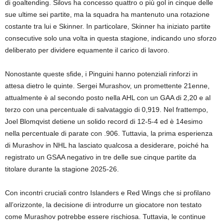
di goaltending. Silovs ha concesso quattro o più gol in cinque delle
sue ultime sei partite, ma la squadra ha mantenuto una rotazione
costante tra lui e Skinner. In particolare, Skinner ha iniziato partite
consecutive solo una volta in questa stagione, indicando uno sforzo
deliberato per dividere equamente il carico di lavoro.
Nonostante queste sfide, i Pinguini hanno potenziali rinforzi in
attesa dietro le quinte. Sergei Murashov, un promettente 21enne,
attualmente è al secondo posto nella AHL con un GAA di 2,20 e al
terzo con una percentuale di salvataggio di 0,919. Nel frattempo,
Joel Blomqvist detiene un solido record di 12-5-4 ed è 14esimo
nella percentuale di parate con .906. Tuttavia, la prima esperienza
di Murashov in NHL ha lasciato qualcosa a desiderare, poiché ha
registrato un GSAA negativo in tre delle sue cinque partite da
titolare durante la stagione 2025-26.
Con incontri cruciali contro Islanders e Red Wings che si profilano
all’orizzonte, la decisione di introdurre un giocatore non testato
come Murashov potrebbe essere rischiosa. Tuttavia, le continue