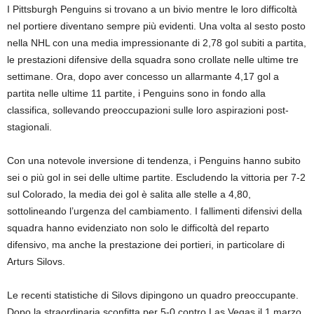
I Pittsburgh Penguins si trovano a un bivio mentre le loro difficoltà
nel portiere diventano sempre più evidenti. Una volta al sesto posto
nella NHL con una media impressionante di 2,78 gol subiti a partita,
le prestazioni difensive della squadra sono crollate nelle ultime tre
settimane. Ora, dopo aver concesso un allarmante 4,17 gol a
partita nelle ultime 11 partite, i Penguins sono in fondo alla
classifica, sollevando preoccupazioni sulle loro aspirazioni post-
stagionali.
Con una notevole inversione di tendenza, i Penguins hanno subito
sei o più gol in sei delle ultime partite. Escludendo la vittoria per 7-2
sul Colorado, la media dei gol è salita alle stelle a 4,80,
sottolineando l’urgenza del cambiamento. I fallimenti difensivi della
squadra hanno evidenziato non solo le difficoltà del reparto
difensivo, ma anche la prestazione dei portieri, in particolare di
Arturs Silovs.
Le recenti statistiche di Silovs dipingono un quadro preoccupante.
Dopo la straordinaria sconfitta per 5-0 contro Las Vegas il 1 marzo,