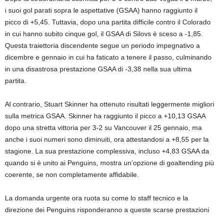
i suoi gol parati sopra le aspettative (GSAA) hanno raggiunto il
picco di +5,45. Tuttavia, dopo una partita difficile contro il Colorado
in cui hanno subito cinque gol, il GSAA di Silovs è sceso a -1,85.
Questa traiettoria discendente segue un periodo impegnativo a
dicembre e gennaio in cui ha faticato a tenere il passo, culminando
in una disastrosa prestazione GSAA di -3,38 nella sua ultima
partita.
Al contrario, Stuart Skinner ha ottenuto risultati leggermente migliori
sulla metrica GSAA. Skinner ha raggiunto il picco a +10,13 GSAA
dopo una stretta vittoria per 3-2 su Vancouver il 25 gennaio, ma
anche i suoi numeri sono diminuiti, ora attestandosi a +8,55 per la
stagione. La sua prestazione complessiva, incluso +4,83 GSAA da
quando si è unito ai Penguins, mostra un’opzione di goaltending più
coerente, se non completamente affidabile.
La domanda urgente ora ruota su come lo staff tecnico e la
direzione dei Penguins risponderanno a queste scarse prestazioni