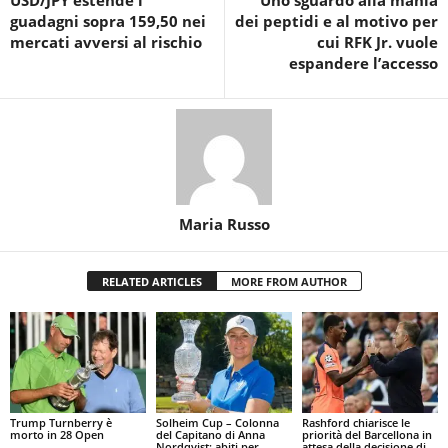
guadagni sopra 159,50 nei
dei peptidi e al motivo per
mercati avversi al rischio
cui RFK Jr. vuole
espandere l’accesso
Maria Russo
RELATED ARTICLES
MORE FROM AUTHOR
Trump Turnberry è
Solheim Cup – Colonna
Rashford chiarisce le
morto in 28 Open
del Capitano di Anna
priorità del Barcellona in
Nordqvist: abiti per
attesa della decisione di