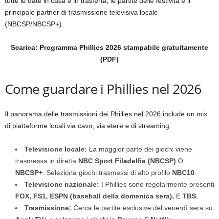
tutte le date in casa e in trasferta, le partite delle festività e il
principale partner di trasmissione televisiva locale
(NBCSP/NBCSP+).
Scarica: Programma Phillies 2026 stampabile gratuitamente
(PDF)
Come guardare i Phillies nel 2026
Il panorama delle trasmissioni dei Phillies nel 2026 include un mix
di piattaforme locali via cavo, via etere e di streaming:
Televisione locale:
La maggior parte dei giochi viene
trasmessa in diretta
NBC Sport Filadelfia (NBCSP)
O
NBCSP+
. Seleziona giochi trasmessi di alto profilo
NBC10
.
Televisione nazionale:
I Phillies sono regolarmente presenti
FOX, FS1, ESPN (baseball della domenica sera),
E
TBS
.
Trasmissione:
Cerca le partite esclusive del venerdì sera su