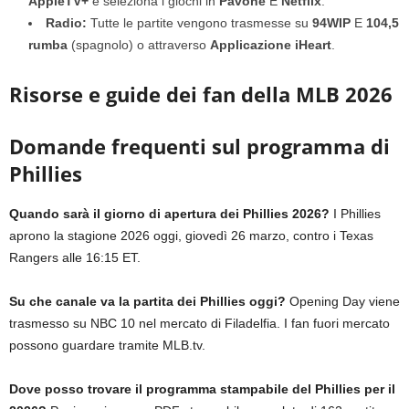
AppleTV+
e seleziona i giochi in
Pavone
E
Netflix
.
Radio:
Tutte le partite vengono trasmesse su
94WIP
E
104,5
rumba
(spagnolo) o attraverso
Applicazione iHeart
.
Risorse e guide dei fan della MLB 2026
Domande frequenti sul programma di
Phillies
Quando sarà il giorno di apertura dei Phillies 2026?
I Phillies
aprono la stagione 2026 oggi, giovedì 26 marzo, contro i Texas
Rangers alle 16:15 ET.
Su che canale va la partita dei Phillies oggi?
Opening Day viene
trasmesso su NBC 10 nel mercato di Filadelfia. I fan fuori mercato
possono guardare tramite MLB.tv.
Dove posso trovare il programma stampabile del Phillies per il