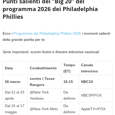
Punti salienti dei “Big 20” del
programma 2026 dei Philadelphia
Phillies
Ecco i
Programma dei Philadelphia Phillies 2026
i momenti salienti
della grande partita per te.
Serie importanti, scontri festivi e finestre televisive nazionali.
Tempo
Canale
Data
Combattimento
(ET)
televisivo
contro i Texas
26 marzo
16:15
NBC10
Rangers
Dal 21 al 23
@New York
Da
NBCSP/FOX
aprile
Yankees
definire
Dal 15 al 17
Da
@New York Mets
AppleTV+/FOX
maggio
definire