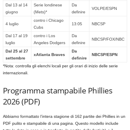
Dal 13 al 14
Serie londinese
Da
VOLPE/ESPN
giugno
(Mets)*
definire
contro i Chicago
4 luglio
13:05
NBCSP
Cubs
Dal 17 al 19
contro i Los
Da
NBCSP/FOX/NBC
luglio
Angeles Dodgers
definire
Dal 25 al 27
Da
xAtlanta Braves
NBCSP/ESPN
settembre
definire
*Nota: controlla gli elenchi locali per gli orari di inizio delle serie
internazionali.
Programma stampabile Phillies
2026 (PDF)
Abbiamo formattato l’intera stagione di 162 partite dei Phillies in un
PDF pulito e stampabile di una pagina. Questo modello include