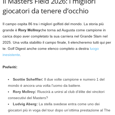
Il Masters Field 2026: i migliori
giocatori da tenere d’occhio
Il campo ospita 86 tra i migliori golfisti del mondo. La storia più
grande è
Rory McIlroy
che torna ad Augusta come campione in
carica dopo aver completato la sua carriera nel Grande Slam nel
2025. Una volta stabilito il campo finale, li elencheremo tutti qui per
te. Golf Digest anche come elenco completo a destra
luogo
inesistente
.
Preferiti:
Scottie Scheffler:
Il due volte campione e numero 1 del
mondo è ancora una volta l’uomo da battere.
Rory McIlroy:
Riuscirà a unirsi al club d’élite dei vincitori
consecutivi del Masters?
Ludvig Aberg:
La stella svedese entra come uno dei
giocatori più in voga del tour dopo un’ottima prestazione al The