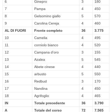
6
Ginepro
3
180
7
Pampa
4
450
8
Gelsomino giallo
5
570
9
Carolina Cereja
4
460
AL DI FUORI
Fronte completo
36
3.775
10
Camelia
4
495
11
corniolo bianco
4
520
12
Campana d’oro
3
155
13
Azalea
5
545
14
Abete cinese
4
440
15
arbusto
5
550
16
Redbud
3
170
17
Nandina
4
450
18
Agrifoglio
4
465
IN
Totale precedente
36
3.790
A
Totale del corso
72
7.565