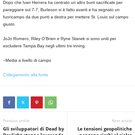
Dopo che Ivan Herrera ha centrato un altro bunt sacrificale per
pareggiare sul 7-7, Burleson si è fatto avanti e ha segnato un
fuoricampo da due punti a destra per mettere St. Louis sul campo
giusto.
JoJo Romero, Riley O’Brien e Ryne Stanek si sono uniti per
escludere Tampa Bay negli ultimi tre inning.
–Media a livello di campo
Collegamento alla fonte
Previous article
Next article
Gli sviluppatori di Dead by
Le tensioni geopolitiche
Daylight stanno lavorando
pongono rischi al rialzo