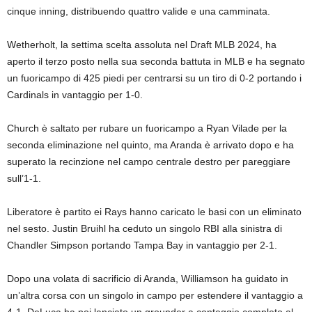
cinque inning, distribuendo quattro valide e una camminata.
Wetherholt, la settima scelta assoluta nel Draft MLB 2024, ha
aperto il terzo posto nella sua seconda battuta in MLB e ha segnato
un fuoricampo di 425 piedi per centrarsi su un tiro di 0-2 portando i
Cardinals in vantaggio per 1-0.
Church è saltato per rubare un fuoricampo a Ryan Vilade per la
seconda eliminazione nel quinto, ma Aranda è arrivato dopo e ha
superato la recinzione nel campo centrale destro per pareggiare
sull’1-1.
Liberatore è partito ei Rays hanno caricato le basi con un eliminato
nel sesto. Justin Bruihl ha ceduto un singolo RBI alla sinistra di
Chandler Simpson portando Tampa Bay in vantaggio per 2-1.
Dopo una volata di sacrificio di Aranda, Williamson ha guidato in
un’altra corsa con un singolo in campo per estendere il vantaggio a
4-1. DeLuca ha poi lanciato un grounder a conteggio completo al