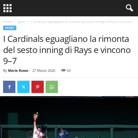
Home
Sport
I Cardinals eguagliano la rimonta del sesto inning di Rays e vincono...
SPORT
I Cardinals eguagliano la rimonta
del sesto inning di Rays e vincono
9–7
By
Maria Russo
-
27 Marzo 2026
63