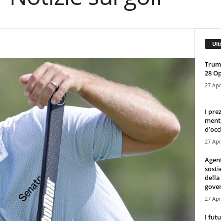
Ult
Trump
28 O
27 Apr
I pre
mentr
d’occ
27 Apr
Agen
sosti
della
gove
27 Apr
I fut