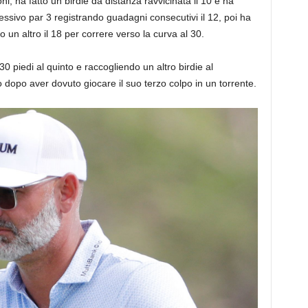
i, ha fatto un birdie da distanza ravvicinata il 10 e ha
ssivo par 3 registrando guadagni consecutivi il 12, poi ha
o un altro il 18 per correre verso la curva al 30.
 piedi al quinto e raccogliendo un altro birdie al
o dopo aver dovuto giocare il suo terzo colpo in un torrente.