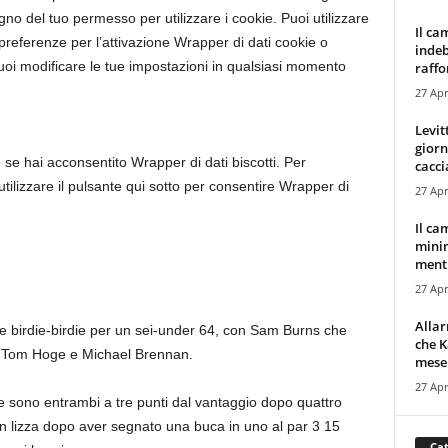
o del tuo permesso per utilizzare i cookie. Puoi utilizzare
Il ca
 preferenze per l’attivazione
Wrapper di dati
cookie o
indeb
uoi modificare le tue impostazioni in qualsiasi momento
raffor
27 Apr
Levit
giorn
e se hai acconsentito
Wrapper di dati
biscotti. Per
cacci
tilizzare il pulsante qui sotto per consentire
Wrapper di
27 Apr
Il ca
minim
mentr
27 Apr
Alla
e birdie-birdie per un sei-under 64, con Sam Burns che
che K
li Tom Hoge e Michael Brennan.
mese.
27 Apr
 sono entrambi a tre punti dal vantaggio dopo quattro
 lizza dopo aver segnato una buca in uno al par 3 15
Cat