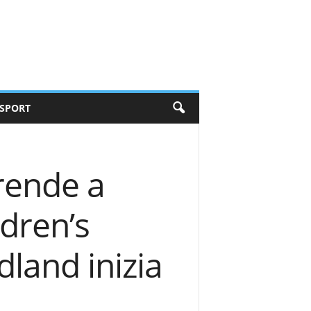
SPORT
rende a
dren’s
and inizia