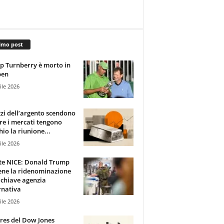
imo post
 Turnberry è morto in
pen
ile 2026
zzi dell’argento scendono
e i mercati tengono
hio la riunione...
ile 2026
te NICE: Donald Trump
ene la ridenominazione
 chiave agenzia
rnativa
ile 2026
ures del Dow Jones