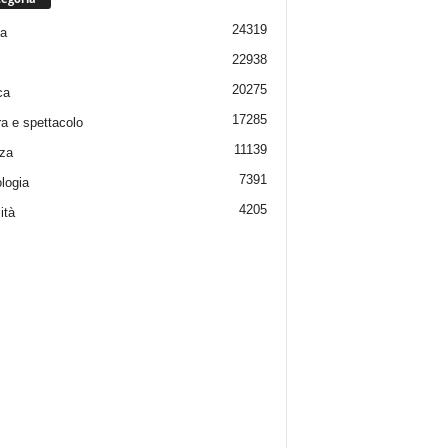
24319
ia
22938
20275
ca
17285
ra e spettacolo
11139
za
7391
logia
4205
ità