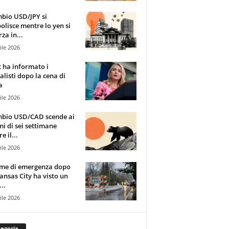
mbio USD/JPY si
olisce mentre lo yen si
za in...
ile 2026
t ha informato i
alisti dopo la cena di
a
ile 2026
mbio USD/CAD scende ai
i di sei settimane
e il...
ile 2026
rme di emergenza dopo
ansas City ha visto un
..
ile 2026
egoria