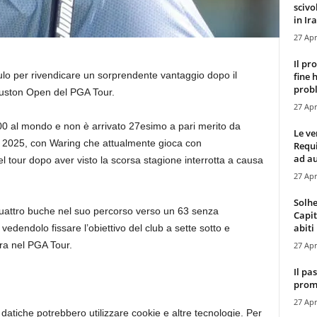
scivo
in Ira
27 Apr
Il pr
ulo per rivendicare un sorprendente vantaggio dopo il
fine 
probl
ouston Open del PGA Tour.
27 Apr
 300 al mondo e non è arrivato 27esimo a pari merito da
Le ve
del 2025, con Waring che attualmente gioca con
Requ
ad au
 tour dopo aver visto la scorsa stagione interrotta a causa
27 Apr
Solhe
quattro buche nel suo percorso verso un 63 senza
Capit
abiti 
edendolo fissare l’obiettivo del club a sette sotto e
era nel PGA Tour.
27 Apr
Il pa
promo
27 Apr
dati
che potrebbero utilizzare cookie e altre tecnologie. Per