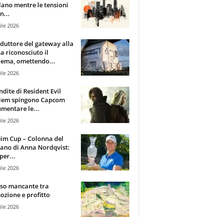
lano mentre le tensioni
n...
ile 2026
oduttore del gateway alla
ha riconosciuto il
ema, omettendo...
ile 2026
ndite di Resident Evil
iem spingono Capcom
mentare le...
ile 2026
im Cup – Colonna del
ano di Anna Nordqvist:
per...
ile 2026
sso mancante tra
zione e profitto
ile 2026