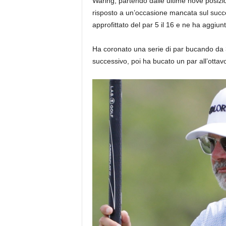
Waring, partendo dalle ultime nove posizion
risposto a un’occasione mancata sul succe
approfittato del par 5 il 16 e ne ha aggiunt
Ha coronato una serie di par bucando da 30
successivo, poi ha bucato un par all’ottav