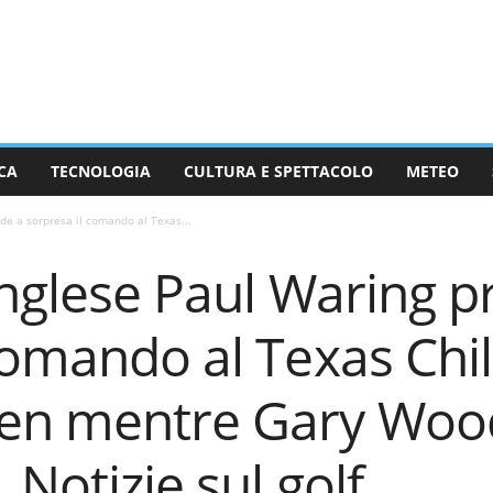
CA
TECNOLOGIA
CULTURA E SPETTACOLO
METEO
de a sorpresa il comando al Texas...
inglese Paul Waring p
comando al Texas Chil
n mentre Gary Woodl
 Notizie sul golf