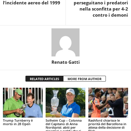
l’incidente aereo del 1999
perseguitano i predatori
nella sconfitta per 4-2
contro i demoni
Renato Gatti
RELATED ARTICLES
MORE FROM AUTHOR
Trump Turnberry è
Solheim Cup – Colonna
Rashford chiarisce le
morto in 28 Open
del Capitano di Anna
priorità del Barcellona in
Nordqvist: abiti per
attesa della decisione di
giocatori e caddy che si
Flick