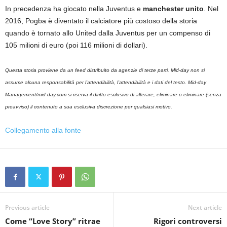
In precedenza ha giocato nella Juventus e
manchester unito
. Nel
2016, Pogba è diventato il calciatore più costoso della storia
quando è tornato allo United dalla Juventus per un compenso di
105 milioni di euro (poi 116 milioni di dollari).
Questa storia proviene da un feed distribuito da agenzie di terze parti. Mid-day non si
assume alcuna responsabilità per l’attendibilità, l’attendibilità e i dati del testo. Mid-day
Management/mid-day.com si riserva il diritto esclusivo di alterare, eliminare o eliminare (senza
preavviso) il contenuto a sua esclusiva discrezione per qualsiasi motivo.
Collegamento alla fonte
Previous article
Next article
Come “Love Story” ritrae
Rigori controversi