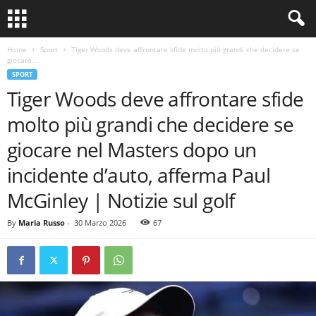
Home
Sport
Tiger Woods deve affrontare sfide molto più grandi che decidere se
giocare...
SPORT
Tiger Woods deve affrontare sfide
molto più grandi che decidere se
giocare nel Masters dopo un
incidente d’auto, afferma Paul
McGinley | Notizie sul golf
By
Maria Russo
-
30 Marzo 2026
67