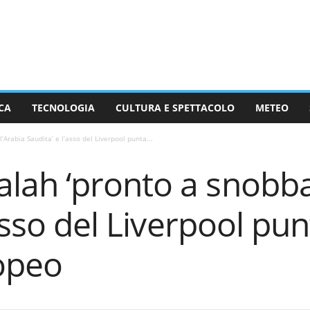
CA
TECNOLOGIA
CULTURA E SPETTACOLO
METEO
rabia Saudita’ e l’asso del Liverpool punta...
ah ‘pronto a snobbar
asso del Liverpool punt
opeo