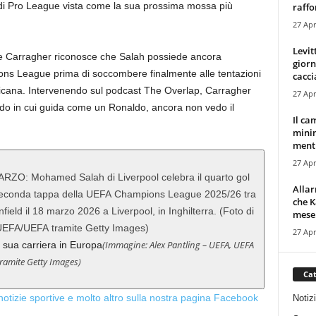
audi Pro League vista come la sua prossima mossa più
raffor
27 Apr
Levit
mie Carragher riconosce che Salah possiede ancora
giorn
ions League prima di soccombere finalmente alle tentazioni
cacci
icana. Intervenendo sul podcast The Overlap, Carragher
27 Apr
odo in cui guida come un Ronaldo, ancora non vedo il
Il ca
minim
mentr
27 Apr
Alla
che K
mese.
27 Apr
(Immagine: Alex Pantling – UEFA, UEFA
 sua carriera in Europa
tramite Getty Images)
Cat
 notizie sportive e molto altro sulla nostra pagina Facebook
Notiz