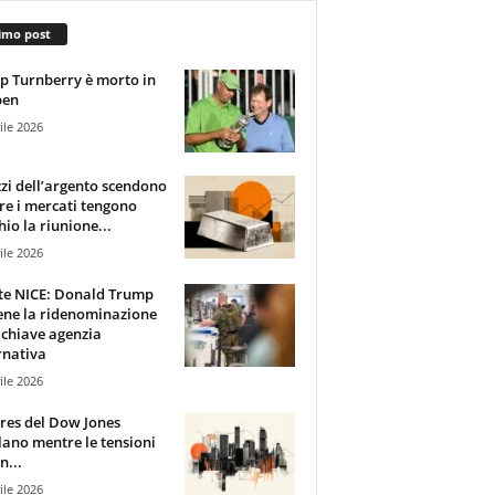
imo post
 Turnberry è morto in
pen
ile 2026
zzi dell’argento scendono
e i mercati tengono
hio la riunione...
ile 2026
te NICE: Donald Trump
ene la ridenominazione
 chiave agenzia
rnativa
ile 2026
ures del Dow Jones
lano mentre le tensioni
n...
ile 2026