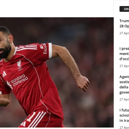
Ult
Trump
28 O
27 Apr
I pre
mentr
d’occ
27 Apr
Agen
sosti
della
gove
27 Apr
I fut
scivo
in Ira
27 Apr