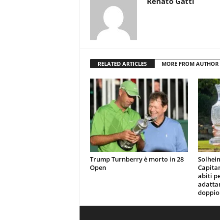
Renato Gatti
RELATED ARTICLES
MORE FROM AUTHOR
Trump Turnberry è morto in 28
Solhei
Open
Capita
abiti p
adattan
doppio 