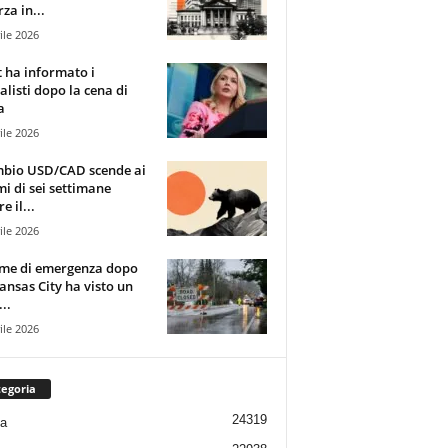
za in...
ile 2026
t ha informato i
alisti dopo la cena di
a
ile 2026
mbio USD/CAD scende ai
i di sei settimane
e il...
ile 2026
rme di emergenza dopo
ansas City ha visto un
..
ile 2026
egoria
24319
ia