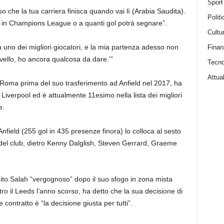
Sport
so che la tua carriera finisca quando vai lì (Arabia Saudita).
Politi
 in Champions League o a quanti gol potrà segnare”.
Cultu
 uno dei migliori giocatori, e la mia partenza adesso non
Finan
 livello, ho ancora qualcosa da dare.'”
Tecno
Attual
 Roma prima del suo trasferimento ad Anfield nel 2017, ha
Liverpool ed è attualmente 11esimo nella lista dei migliori
e.
nfield (255 gol in 435 presenze finora) lo colloca al sesto
mpi del club, dietro Kenny Dalglish, Steven Gerrard, Graeme
ito Salah “vergognoso” dopo il suo sfogo in zona mista
o il Leeds l’anno scorso, ha detto che la sua decisione di
contratto è “la decisione giusta per tutti”.