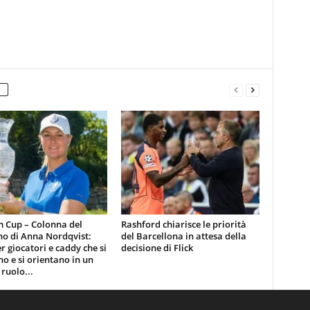
m Cup – Colonna del
Rashford chiarisce le priorità
no di Anna Nordqvist:
del Barcellona in attesa della
er giocatori e caddy che si
decisione di Flick
o e si orientano in un
ruolo...