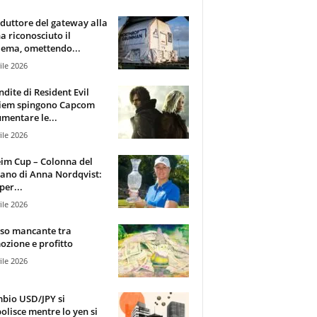
oduttore del gateway alla
ha riconosciuto il
ema, omettendo...
ile 2026
ndite di Resident Evil
iem spingono Capcom
mentare le...
ile 2026
im Cup – Colonna del
ano di Anna Nordqvist:
per...
ile 2026
sso mancante tra
zione e profitto
ile 2026
mbio USD/JPY si
olisce mentre lo yen si