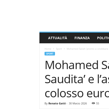
M
a
s
s
a
C
a
ATTUALITÀ
FINANZA
POLITI
r
r
Home
Sport
Mohamed Salah ‘pronto a snobbare l’A
a
SPORT
r
Mohamed Sal
a
N
e
Saudita’ e l’
w
s
colosso eur
By
Renato Gatti
-
30 Marzo 2026
55