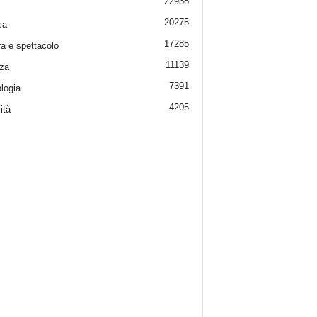
22938
20275
ca
17285
ra e spettacolo
11139
za
7391
logia
4205
ità