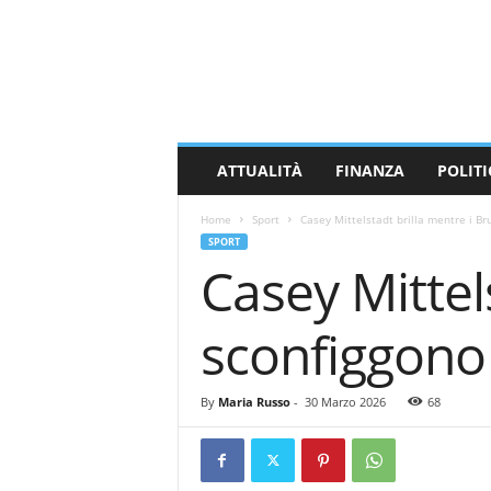
M
a
s
s
a
C
a
ATTUALITÀ
FINANZA
POLITI
r
r
Home
Sport
Casey Mittelstadt brilla mentre i Bru
a
SPORT
r
Casey Mittel
a
N
e
sconfiggono 
w
s
By
Maria Russo
-
30 Marzo 2026
68