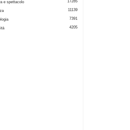
17285
ra e spettacolo
11139
za
7391
logia
4205
ità