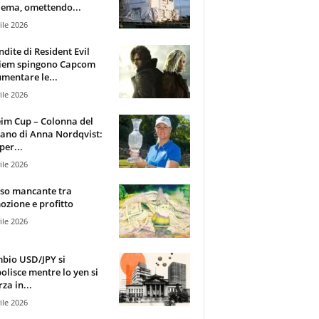
ema, omettendo...
ile 2026
ndite di Resident Evil
iem spingono Capcom
mentare le...
ile 2026
im Cup – Colonna del
ano di Anna Nordqvist:
per...
ile 2026
sso mancante tra
zione e profitto
ile 2026
mbio USD/JPY si
olisce mentre lo yen si
za in...
ile 2026