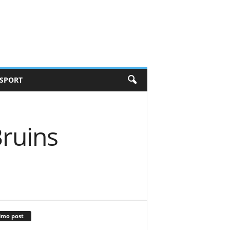
SPORT
Bruins
imo post