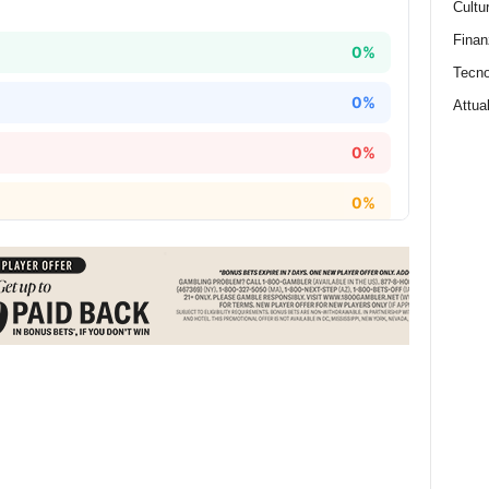
Cultu
Finan
Tecno
Attual