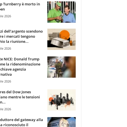
 Turnberry è morto in
pen
ile 2026
zzi dell’argento scendono
e i mercati tengono
hio la riunione...
ile 2026
te NICE: Donald Trump
ene la ridenominazione
 chiave agenzia
rnativa
ile 2026
ures del Dow Jones
lano mentre le tensioni
n...
ile 2026
oduttore del gateway alla
ha riconosciuto il