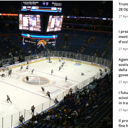
Trump
28 O
27 Apr
I pre
mentr
d’occ
27 Apr
Agen
sosti
della
gove
27 Apr
I fut
scivo
in Ira
27 Apr
Il pr
fine 