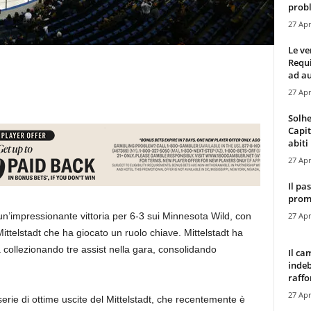
probl
27 Apr
Le ve
Requ
ad au
27 Apr
Solhe
Capit
abiti 
27 Apr
Il pa
promo
27 Apr
un’impressionante vittoria per 6-3 sui Minnesota Wild, con
ittelstadt che ha giocato un ruolo chiave. Mittelstadt ha
 collezionando tre assist nella gara, consolidando
Il ca
indeb
raffor
27 Apr
serie di ottime uscite del Mittelstadt, che recentemente è