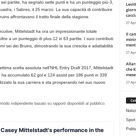
e sei partite, ha segnato sette punti e ha un punteggio più-3,
Levit
giorn
uadra, i Sabres, il 25 marzo. La sua capacità di contribuire
cacci
ins affrontavano il tratto finale della stagione.
27 Apr
ecutive, Mittelstadt ha ora un impressionante totale
Il ca
oltre a un punteggio di plus-12 in 63 partite. I suoi contributi
minim
mentr
mi sei dei Bruins, dimostrando la sua crescita e adattabilità
27 Apr
Alla
tima scelta assoluta nell’NHL Entry Draft 2017, Mittelstadt
che K
mese.
e ha accumulato 62 gol e 124 assist per 186 punti in 339
27 Apr
talizzato la sua carriera e sta prosperando nel suo nuovo
Cat
n modo indipendente basato su rapporti disponibili al pubblico.
Notiz
Sport
Politi