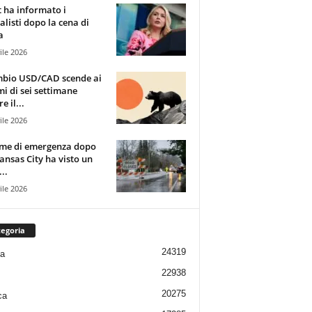
t ha informato i
alisti dopo la cena di
a
ile 2026
mbio USD/CAD scende ai
i di sei settimane
e il...
ile 2026
rme di emergenza dopo
ansas City ha visto un
..
ile 2026
egoria
24319
ia
22938
20275
ca