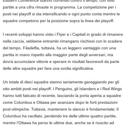
Eastern Conference stanno correndo contro il tempo, con solo
partite a una cifra rimaste in programma. La competizione per i
posti nei playoff si sta intensificando e ogni punto conta mentre le
squadre competono per la posizione sopra la linea dei playoff.
I recenti sviluppi hanno visto i Flyer e i Capitali in grado di rimanere
nella caccia, sebbene entrambi rimangano rischiosi con lo scadere
del tempo. Filadelfia, tuttavia, ha un leggero vantaggio con una
partita in mano rispetto alla maggior parte degli avversari, ma
dovrà accumulare vittorie e sperare in risultati favorevoli da parte
delle altre squadre per fare una svolta significativa.
Un totale di dieci squadre stanno seriamente gareggiando per gli
otto ambiti posti nei playoff. I Penguins, gli Islanders e i Red Wings
hanno tutti faticato di recente, lasciando la porta aperta a squadre
come Columbus e Ottawa per avanzare dopo le forti prestazioni
post-olimpiche. Tuttavia, mantenere lo slancio è fondamentale; Il
Columbus ha vacillato, perdendo tre delle ultime quattro partite,
mentre l’Ottawa ha perso le ultime due, anche se è riuscito ad