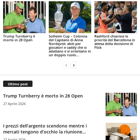
Trump Turnberry è
Solheim Cup – Colonna
Rashford chiarisce le
morto in 28 Open
del Capitano di Anna
priorità del Barcellona in
Nordqvist: abiti per
attesa della decisione di
giocatori e caddy che si
Flick
adattano e si orientano in
un doppio ruolo...
Ultimo post
Trump Turnberry è morto in 28 Open
27 Aprile 2026
I prezzi dell’argento scendono mentre i
mercati tengono d’occhio la riunione...
27 Aprile 2026