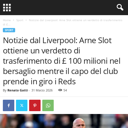
Home
Sport
Notizie dal Liverpool: Arne Slot ottiene un verdetto di trasferimento
di £...
SPORT
Notizie dal Liverpool: Arne Slot
ottiene un verdetto di
trasferimento di £ 100 milioni nel
bersaglio mentre il capo del club
prende in giro i Reds
By
Renato Gatti
-
31 Marzo 2026
54