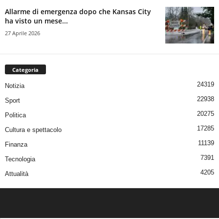
Allarme di emergenza dopo che Kansas City
ha visto un mese...
27 Aprile 2026
Categoria
24319
Notizia
22938
Sport
20275
Politica
17285
Cultura e spettacolo
11139
Finanza
7391
Tecnologia
4205
Attualità