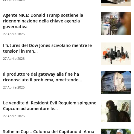
Agente NICE: Donald Trump sostiene la
ridenominazione della chiave agenzia
governativa
27 Aprile 2026
I futures del Dow Jones scivolano mentre le
tensioni in Iran...
27 Aprile 2026
Il produttore del gateway alla fine ha
riconosciuto il problema, omettendo...
27 Aprile 2026
Le vendite di Resident Evil Requiem spingono
Capcom ad aumentare le...
27 Aprile 2026
Solheim Cup – Colonna del Capitano di Anna