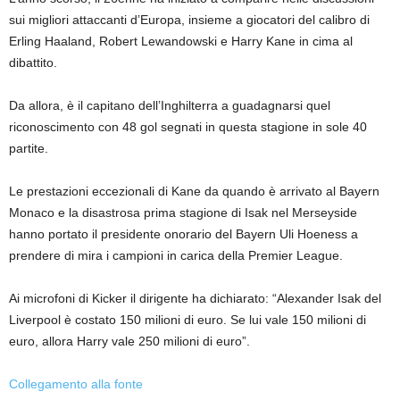
sui migliori attaccanti d’Europa, insieme a giocatori del calibro di
Erling Haaland, Robert Lewandowski e Harry Kane in cima al
dibattito.
Da allora, è il capitano dell’Inghilterra a guadagnarsi quel
riconoscimento con 48 gol segnati in questa stagione in sole 40
partite.
Le prestazioni eccezionali di Kane da quando è arrivato al Bayern
Monaco e la disastrosa prima stagione di Isak nel Merseyside
hanno portato il presidente onorario del Bayern Uli Hoeness a
prendere di mira i campioni in carica della Premier League.
Ai microfoni di Kicker il dirigente ha dichiarato: “Alexander Isak del
Liverpool è costato 150 milioni di euro. Se lui vale 150 milioni di
euro, allora Harry vale 250 milioni di euro”.
Collegamento alla fonte