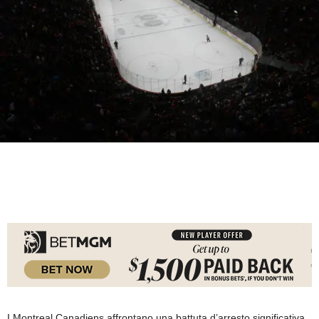
I Montreal Canadiens affrontano una battuta d’arresto significativa