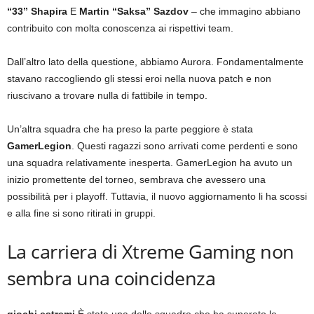
“33” Shapira
E
Martin “Saksa” Sazdov
– che immagino abbiano
contribuito con molta conoscenza ai rispettivi team.
Dall’altro lato della questione, abbiamo Aurora. Fondamentalmente
stavano raccogliendo gli stessi eroi nella nuova patch e non
riuscivano a trovare nulla di fattibile in tempo.
Un’altra squadra che ha preso la parte peggiore è stata
GamerLegion
. Questi ragazzi sono arrivati ​​come perdenti e sono
una squadra relativamente inesperta. GamerLegion ha avuto un
inizio promettente del torneo, sembrava che avessero una
possibilità per i playoff. Tuttavia, il nuovo aggiornamento li ha scossi
e alla fine si sono ritirati in gruppi.
La carriera di Xtreme Gaming non
sembra una coincidenza
giochi estremi
È stata una delle squadre che ha superato le