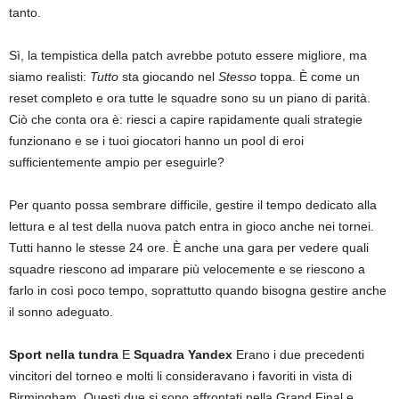
tanto.
Sì, la tempistica della patch avrebbe potuto essere migliore, ma
siamo realisti:
Tutto
sta giocando nel
Stesso
toppa. È come un
reset completo e ora tutte le squadre sono su un piano di parità.
Ciò che conta ora è: riesci a capire rapidamente quali strategie
funzionano e se i tuoi giocatori hanno un pool di eroi
sufficientemente ampio per eseguirle?
Per quanto possa sembrare difficile, gestire il tempo dedicato alla
lettura e al test della nuova patch entra in gioco anche nei tornei.
Tutti hanno le stesse 24 ore. È anche una gara per vedere quali
squadre riescono ad imparare più velocemente e se riescono a
farlo in così poco tempo, soprattutto quando bisogna gestire anche
il sonno adeguato.
Sport nella tundra
E
Squadra Yandex
Erano i due precedenti
vincitori del torneo e molti li consideravano i favoriti in vista di
Birmingham. Questi due si sono affrontati nella Grand Final e