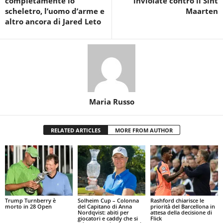
completamente lo
inviolate contro il Sint
scheletro, l’uomo d’arme e
Maarten
altro ancora di Jared Leto
Maria Russo
RELATED ARTICLES
MORE FROM AUTHOR
Trump Turnberry è
Solheim Cup – Colonna
Rashford chiarisce le
morto in 28 Open
del Capitano di Anna
priorità del Barcellona in
Nordqvist: abiti per
attesa della decisione di
giocatori e caddy che si
Flick