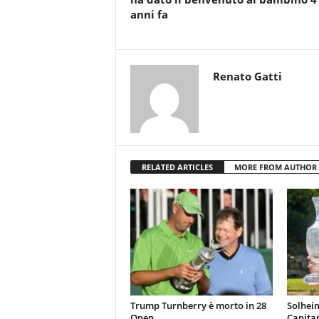
anni fa
Renato Gatti
RELATED ARTICLES
MORE FROM AUTHOR
Trump Turnberry è morto in 28
Solhei
Open
Capita