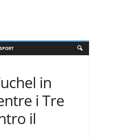
SPORT
uchel in
ntre i Tre
tro il