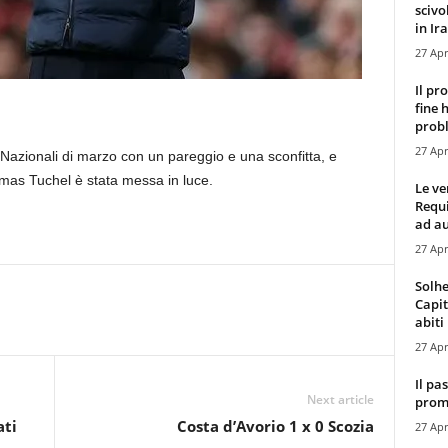
scivo
in Ira
27 Apr
Il pr
fine 
probl
27 Apr
e Nazionali di marzo con un pareggio e una sconfitta, e
mas Tuchel è stata messa in luce.
Le ve
Requ
ad au
27 Apr
Solhe
Capit
abiti 
27 Apr
Il pa
Next article
promo
ati
Costa d’Avorio 1 x 0 Scozia
27 Apr