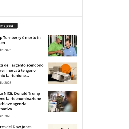
imo post
 Turnberry è morto in
pen
ile 2026
zzi dell’argento scendono
e i mercati tengono
hio la riunione...
ile 2026
te NICE: Donald Trump
ene la ridenominazione
 chiave agenzia
rnativa
ile 2026
ures del Dow Jones