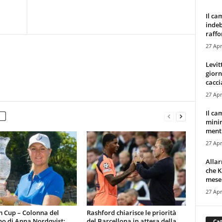
Il ca
indeb
raffor
27 Apr
Levit
giorn
cacci
27 Apr
Il ca
minim
mentr
27 Apr
Alla
che K
mese.
27 Apr
m Cup – Colonna del
Rashford chiarisce le priorità
no di Anna Nordqvist:
del Barcellona in attesa della
Cat