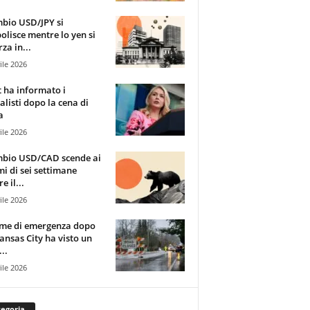
mbio USD/JPY si
olisce mentre lo yen si
za in...
ile 2026
t ha informato i
alisti dopo la cena di
a
ile 2026
mbio USD/CAD scende ai
i di sei settimane
e il...
ile 2026
rme di emergenza dopo
ansas City ha visto un
..
ile 2026
egoria