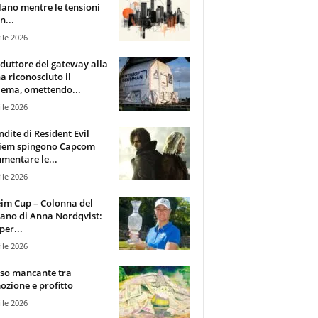
lano mentre le tensioni
n...
ile 2026
oduttore del gateway alla
ha riconosciuto il
ema, omettendo...
ile 2026
ndite di Resident Evil
iem spingono Capcom
mentare le...
ile 2026
im Cup – Colonna del
ano di Anna Nordqvist:
per...
ile 2026
sso mancante tra
zione e profitto
ile 2026