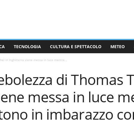
CA
TECNOLOGIA
CULTURA E SPETTACOLO
METEO
el in Inghilterra viene messa in luce mentre...
ebolezza di Thomas T
viene messa in luce me
tono in imbarazzo con