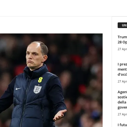
Ult
Trump
28 O
27 Apr
I pre
mentr
d’occ
27 Apr
Agen
sosti
della
gove
27 Apr
I fut