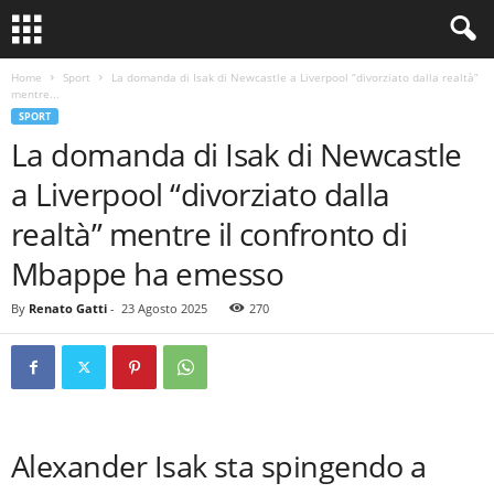
Home
Sport
La domanda di Isak di Newcastle a Liverpool “divorziato dalla realtà”
mentre...
SPORT
La domanda di Isak di Newcastle
a Liverpool “divorziato dalla
realtà” mentre il confronto di
Mbappe ha emesso
By
Renato Gatti
-
23 Agosto 2025
270
Alexander Isak sta spingendo a