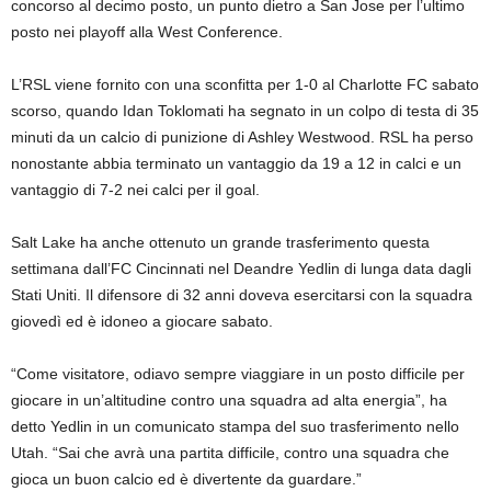
concorso al decimo posto, un punto dietro a San Jose per l’ultimo
posto nei playoff alla West Conference.
L’RSL viene fornito con una sconfitta per 1-0 al Charlotte FC sabato
scorso, quando Idan Toklomati ha segnato in un colpo di testa di 35
minuti da un calcio di punizione di Ashley Westwood. RSL ha perso
nonostante abbia terminato un vantaggio da 19 a 12 in calci e un
vantaggio di 7-2 nei calci per il goal.
Salt Lake ha anche ottenuto un grande trasferimento questa
settimana dall’FC Cincinnati nel Deandre Yedlin di lunga data dagli
Stati Uniti. Il difensore di 32 anni doveva esercitarsi con la squadra
giovedì ed è idoneo a giocare sabato.
“Come visitatore, odiavo sempre viaggiare in un posto difficile per
giocare in un’altitudine contro una squadra ad alta energia”, ha
detto Yedlin in un comunicato stampa del suo trasferimento nello
Utah. “Sai che avrà una partita difficile, contro una squadra che
gioca un buon calcio ed è divertente da guardare.”