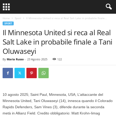
Home
Sport
Il Minnesota United si reca al Real Salt Lake in probabile finale...
SPORT
Il Minnesota United si reca al Real
Salt Lake in probabile finale a Tani
Oluwaseyi
By
Maria Russo
-
23 Agosto 2025
122
10 agosto 2025; Saint Paul, Minnesota, USA; L’attaccante del
Minnesota United, Tani Oluwaseyi (14), innesca quando il Colorado
Rapids Defenders, Sam Vines (3), difende durante la seconda
metà in Allianz Field. Credito obbligatorio: Matt Krohn-Iimag