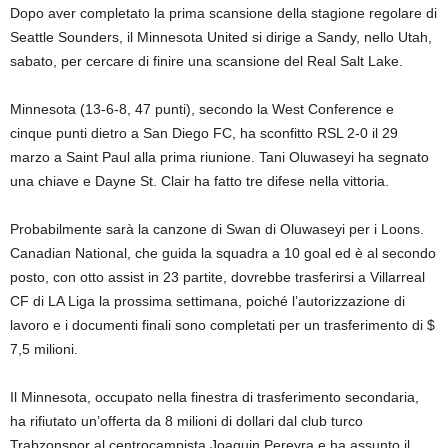
Dopo aver completato la prima scansione della stagione regolare di
Seattle Sounders, il Minnesota United si dirige a Sandy, nello Utah,
sabato, per cercare di finire una scansione del Real Salt Lake.
Minnesota (13-6-8, 47 punti), secondo la West Conference e
cinque punti dietro a San Diego FC, ha sconfitto RSL 2-0 il 29
marzo a Saint Paul alla prima riunione. Tani Oluwaseyi ha segnato
una chiave e Dayne St. Clair ha fatto tre difese nella vittoria.
Probabilmente sarà la canzone di Swan di Oluwaseyi per i Loons.
Canadian National, che guida la squadra a 10 goal ed è al secondo
posto, con otto assist in 23 partite, dovrebbe trasferirsi a Villarreal
CF di LA Liga la prossima settimana, poiché l’autorizzazione di
lavoro e i documenti finali sono completati per un trasferimento di $
7,5 milioni.
Il Minnesota, occupato nella finestra di trasferimento secondaria,
ha rifiutato un’offerta da 8 milioni di dollari dal club turco
Trabzonspor al centrocampista Joaquin Pereyra e ha assunto il