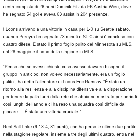
centrocampista di 26 anni Dominik Fitz da FK Austria Wien, dove
ha segnato 54 gol e aveva 63 assist in 204 presenze.
I Loons arrivano a una vittoria in casa per 1-0 su Seattle sabato,
quando Pereyra ha segnato 73 minuti e St. Clair si è concluso con
quattro difese. È stato il primo foglio pulito del Minnesota su MLS,
dal 28 maggio e il nono della stagione in MLS.
“Penso che se avessi chiesto cosa avesse davvero bisogno il
gruppo in anticipo, non volevo necessariamente, era un foglio
pulito”, ha detto l’allenatore di Loons Eric Ramsay. “È stato un
ritorno alla resilienza e alla disciplina difensiva e alla disperazione
per tenere la palla fuori dalla rete che abbiamo mostrato per periodi
così lunghi dell’anno e ci ha reso una squadra così difficile da
giocare … È stata una vittoria cruciale.”
Real Salt Lake (9-13-4, 31 punti), che ha perso le ultime due partite
nella stagione regolare, insieme a tre degli ultimi quattro, entra nel