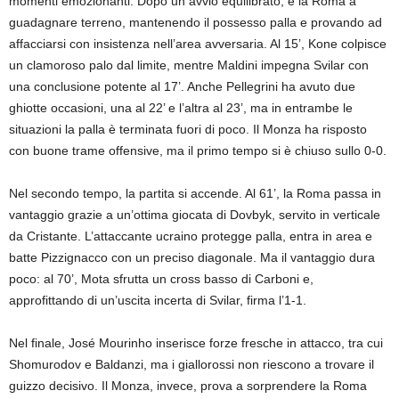
momenti emozionanti. Dopo un avvio equilibrato, è la Roma a
guadagnare terreno, mantenendo il possesso palla e provando ad
affacciarsi con insistenza nell’area avversaria. Al 15’, Kone colpisce
un clamoroso palo dal limite, mentre Maldini impegna Svilar con
una conclusione potente al 17’. Anche Pellegrini ha avuto due
ghiotte occasioni, una al 22’ e l’altra al 23’, ma in entrambe le
situazioni la palla è terminata fuori di poco. Il Monza ha risposto
con buone trame offensive, ma il primo tempo si è chiuso sullo 0-0.
Nel secondo tempo, la partita si accende. Al 61’, la Roma passa in
vantaggio grazie a un’ottima giocata di Dovbyk, servito in verticale
da Cristante. L’attaccante ucraino protegge palla, entra in area e
batte Pizzignacco con un preciso diagonale. Ma il vantaggio dura
poco: al 70’, Mota sfrutta un cross basso di Carboni e,
approfittando di un’uscita incerta di Svilar, firma l’1-1.
Nel finale, José Mourinho inserisce forze fresche in attacco, tra cui
Shomurodov e Baldanzi, ma i giallorossi non riescono a trovare il
guizzo decisivo. Il Monza, invece, prova a sorprendere la Roma