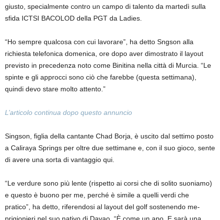
giusto, specialmente contro un campo di talento da martedì sulla
sfida ICTSI BACOLOD della PGT da Ladies.
“Ho sempre qualcosa con cui lavorare”, ha detto Sngson alla
richiesta telefonica domenica, ore dopo aver dimostrato il layout
previsto in precedenza noto come Binitina nella città di Murcia. “Le
spinte e gli approcci sono ciò che farebbe (questa settimana),
quindi devo stare molto attento.”
L’articolo continua dopo questo annuncio
Singson, figlia della cantante Chad Borja, è uscito dal settimo posto
a Caliraya Springs per oltre due settimane e, con il suo gioco, sente
di avere una sorta di vantaggio qui.
“Le verdure sono più lente (rispetto ai corsi che di solito suoniamo)
e questo è buono per me, perché è simile a quelli verdi che
pratico”, ha detto, riferendosi al layout del golf sostenendo me-
prigionieri nel suo nativo di Davao. “È come un apo. E sarà una