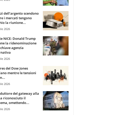
zzi dell’argento scendono
e i mercati tengono
hio la riunione...
ile 2026
te NICE: Donald Trump
ene la ridenominazione
 chiave agenzia
rnativa
ile 2026
ures del Dow Jones
lano mentre le tensioni
n...
ile 2026
oduttore del gateway alla
ha riconosciuto il
ema, omettendo...
ile 2026