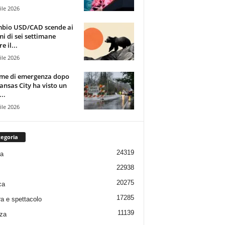
ile 2026
mbio USD/CAD scende ai
i di sei settimane
e il...
ile 2026
rme di emergenza dopo
ansas City ha visto un
..
ile 2026
egoria
24319
ia
22938
20275
ca
17285
ra e spettacolo
11139
za