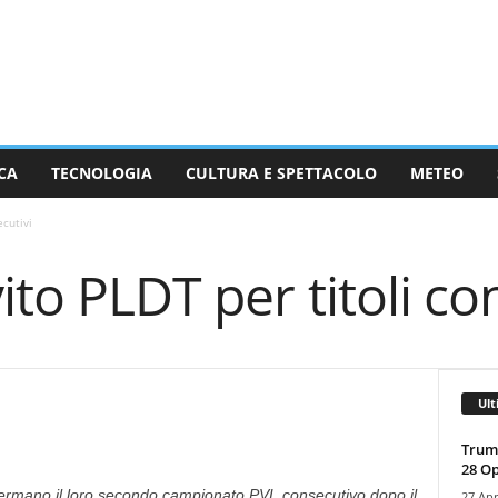
CA
TECNOLOGIA
CULTURA E SPETTACOLO
METEO
ecutivi
ito PLDT per titoli co
Ult
Trump
28 O
affermano il loro secondo campionato PVL consecutivo dopo il
27 Apr