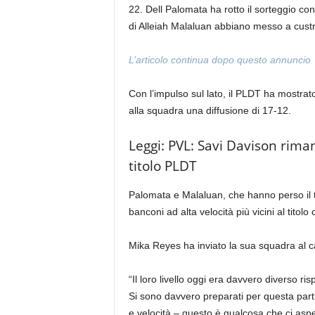
22. Dell Palomata ha rotto il sorteggio con
di Alleiah Malaluan abbiano messo a custri
L’articolo continua dopo questo annuncio
Con l’impulso sul lato, il PLDT ha mostrato
alla squadra una diffusione di 17-12.
Leggi: PVL: Savi Davison rima
titolo PLDT
Palomata e Malaluan, che hanno perso il to
banconi ad alta velocità più vicini al titol
Mika Reyes ha inviato la sua squadra al c
“Il loro livello oggi era davvero diverso ri
Si sono davvero preparati per questa partit
e velocità – questo è qualcosa che ci aspe