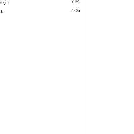
7391
logia
4205
ità