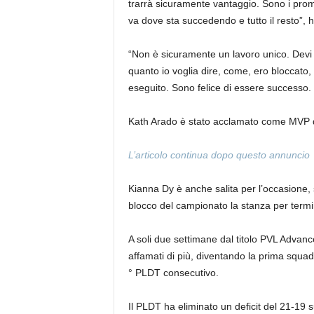
trarrà sicuramente vantaggio. Sono i pro
va dove sta succedendo e tutto il resto”, 
“Non è sicuramente un lavoro unico. Devi as
quanto io voglia dire, come, ero bloccato, 
eseguito. Sono felice di essere successo.
Kath Arado è stato acclamato come MVP d
L’articolo continua dopo questo annuncio
Kianna Dy è anche salita per l’occasione,
blocco del campionato la stanza per termi
A soli due settimane dal titolo PVL Advance
affamati di più, diventando la prima squadr
° PLDT consecutivo.
Il PLDT ha eliminato un deficit del 21-19 