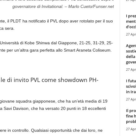
governatore di Invitational. – Marlo Cueto/Funser.net
I pre
mentr
, il PLDT ha notificato il PVL dopo aver rotolato per il suo
d’occ
a sera.
27 Apr
l’Università di Kobe Shinwa dal Giappone, 21-25, 31-29, 25-
Agen
cente per un’altra gara perfetta allo Smart Araneta Coliseum.
sosti
della
gove
27 Apr
nale di invito PVL come showdown PH-
I fut
scivo
in Ira
27 Apr
a giovane squadra giapponese, che ha un’età media di 19
da Savi Davison, che ha versato 20 punti in 18 eccellenti
Il pr
fine 
probl
27 Apr
 in controllo. Qualsiasi opportunità che dai loro, ne