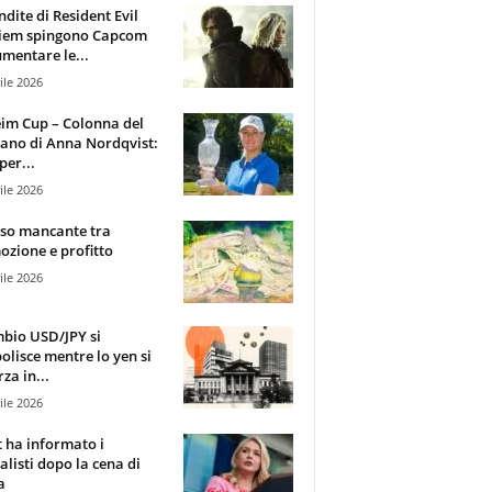
ndite di Resident Evil
iem spingono Capcom
mentare le...
ile 2026
im Cup – Colonna del
ano di Anna Nordqvist:
per...
ile 2026
sso mancante tra
zione e profitto
ile 2026
mbio USD/JPY si
olisce mentre lo yen si
za in...
ile 2026
t ha informato i
alisti dopo la cena di
a