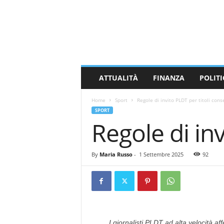
M
a
s
s
a
C
a
ATTUALITÀ
FINANZA
POLITI
r
r
Home
Sport
Regole di invito PLDT per titoli cons
a
SPORT
r
Regole di inv
a
N
e
By
Maria Russo
-
1 Settembre 2025
92
w
s
I giornalisti PLDT ad alta velocità 