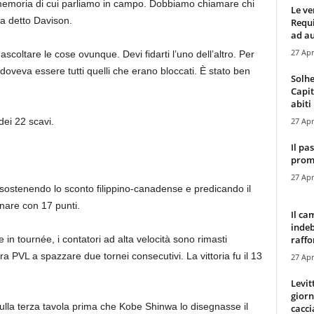
memoria di cui parliamo in campo. Dobbiamo chiamare chi
Le ve
ha detto Davison.
Requ
ad au
27 Apr
coltare le cose ovunque. Devi fidarti l’uno dell’altro. Per
doveva essere tutti quelli che erano bloccati. È stato ben
Solhe
Capit
abiti 
27 Apr
ei 22 scavi.
Il pa
promo
27 Apr
 sostenendo lo sconto filippino-canadense e predicando il
nare con 17 punti.
Il ca
indeb
raffor
 in tournée, i contatori ad alta velocità sono rimasti
a PVL a spazzare due tornei consecutivi. La vittoria fu il 13
27 Apr
Levit
giorn
sulla terza tavola prima che Kobe Shinwa lo disegnasse il
cacci