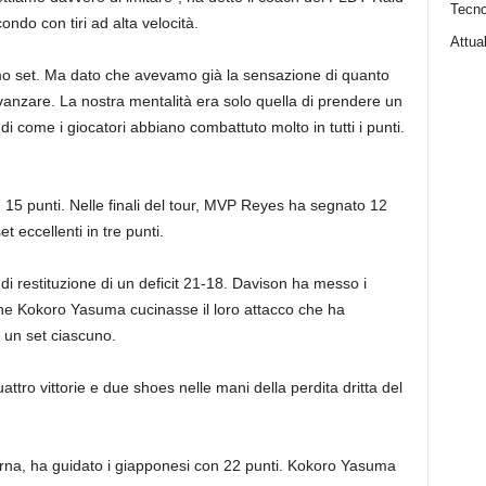
Tecno
ondo con tiri ad alta velocità.
Attual
primo set. Ma dato che avevamo già la sensazione di quanto
 avanzare. La nostra mentalità era solo quella di prendere un
i come i giocatori abbiano combattuto molto in tutti i punti.
n 15 punti. Nelle finali del tour, MVP Reyes ha segnato 12
 eccellenti in tre punti.
i restituzione di un deficit 21-18. Davison ha messo i
 che Kokoro Yasuma cucinasse il loro attacco che ha
a un set ciascuno.
ttro vittorie e due shoes nelle mani della perdita dritta del
rna, ha guidato i giapponesi con 22 punti. Kokoro Yasuma