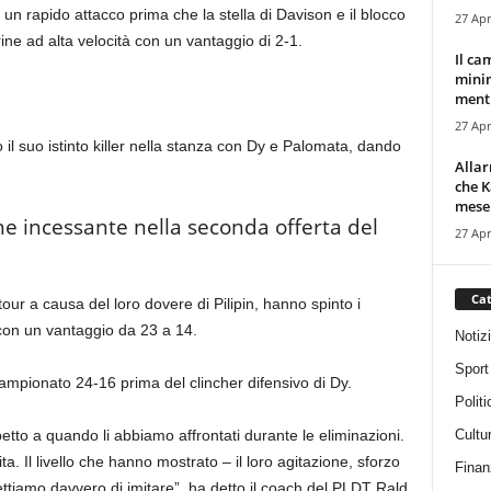
 un rapido attacco prima che la stella di Davison e il blocco
27 Apr
ne ad alta velocità con un vantaggio di 2-1.
Il ca
minim
mentr
27 Apr
 il suo istinto killer nella stanza con Dy e Palomata, dando
Alla
che K
mese.
ne incessante nella seconda offerta del
27 Apr
Cat
ur a causa del loro dovere di Pilipin, hanno spinto i
o con un vantaggio da 23 a 14.
Notiz
Sport
ampionato 24-16 prima del clincher difensivo di Dy.
Politi
Cultu
spetto a quando li abbiamo affrontati durante le eliminazioni.
a. Il livello che hanno mostrato – il loro agitazione, sforzo
Finan
ttiamo davvero di imitare”, ha detto il coach del PLDT Rald