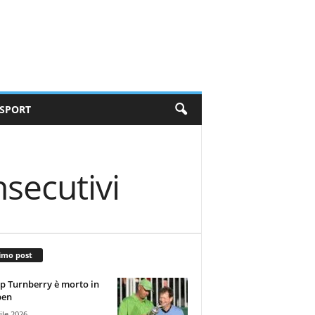
SPORT
nsecutivi
imo post
 Turnberry è morto in
pen
ile 2026