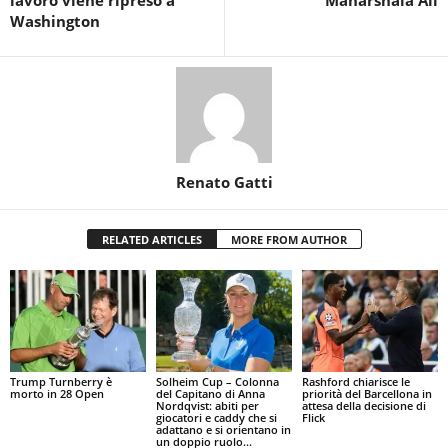
lavoro viene ripreso a
Maharshala Ali
Washington
Renato Gatti
RELATED ARTICLES
MORE FROM AUTHOR
Trump Turnberry è
Solheim Cup – Colonna
Rashford chiarisce le
morto in 28 Open
del Capitano di Anna
priorità del Barcellona in
Nordqvist: abiti per
attesa della decisione di
giocatori e caddy che si
Flick
adattano e si orientano in
un doppio ruolo...