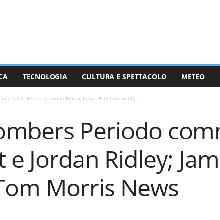
CA
TECNOLOGIA
CULTURA E SPETTACOLO
METEO
le Zach Merrett e Jordan Ridley; James Hird Commenti;...
ombers Periodo com
 e Jordan Ridley; Jam
Tom Morris News