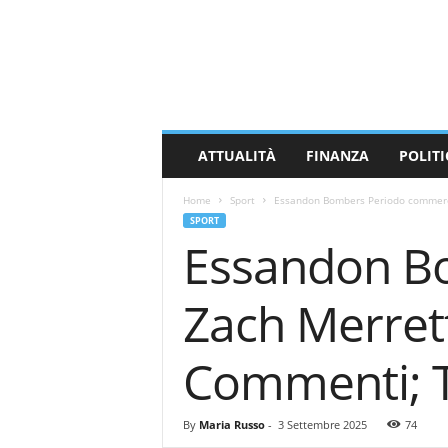
M
a
s
s
a
C
a
ATTUALITÀ
FINANZA
POLITI
r
r
Home
Sport
Essandon Bombers Periodo commercia
a
SPORT
r
Essandon B
a
N
e
Zach Merrett
w
s
Commenti; 
By
Maria Russo
-
3 Settembre 2025
74