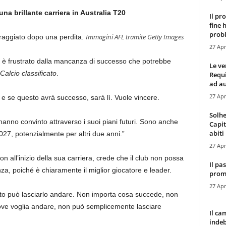
 una brillante carriera in Australia T20
Il pr
fine 
probl
Immagini AFL tramite Getty Images
raggiato dopo una perdita.
27 Apr
, è frustrato dalla mancanza di successo che potrebbe
Le ve
Calcio classificato
.
Requ
ad au
27 Apr
 e se questo avrà successo, sarà lì. Vuole vincere.
Solhe
 hanno convinto attraverso i suoi piani futuri. Sono anche
Capit
abiti 
2027, potenzialmente per altri due anni.”
27 Apr
 all’inizio della sua carriera, crede che il club non possa
Il pa
za, poiché è chiaramente il miglior giocatore e leader.
promo
27 Apr
to può lasciarlo andare. Non importa cosa succede, non
ove voglia andare, non può semplicemente lasciare
Il ca
indeb