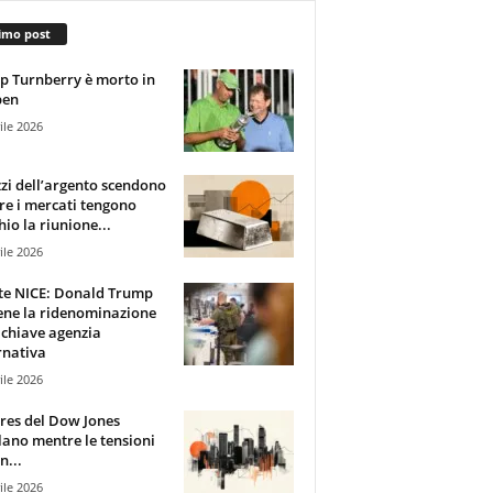
imo post
 Turnberry è morto in
pen
ile 2026
zzi dell’argento scendono
e i mercati tengono
hio la riunione...
ile 2026
te NICE: Donald Trump
ene la ridenominazione
 chiave agenzia
rnativa
ile 2026
ures del Dow Jones
lano mentre le tensioni
n...
ile 2026