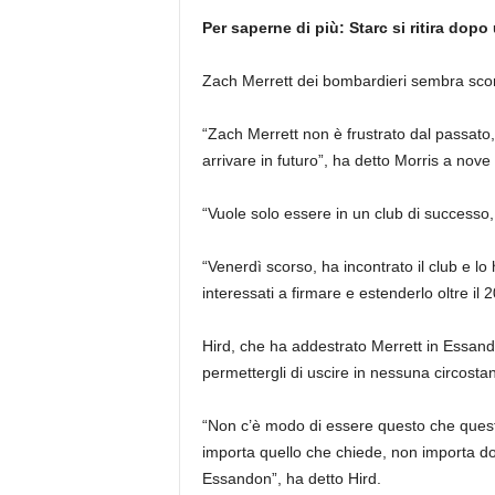
Per saperne di più:
Starc si ritira dopo
Zach Merrett dei bombardieri sembra sco
“Zach Merrett non è frustrato dal passato
arrivare in futuro”, ha detto Morris a nove
“Vuole solo essere in un club di successo,
“Venerdì scorso, ha incontrato il club e lo
interessati a firmare e estenderlo oltre il 
Hird, che ha addestrato Merrett in Essandon
permettergli di uscire in nessuna circostan
“Non c’è modo di essere questo che ques
importa quello che chiede, non importa d
Essandon”, ha detto Hird.