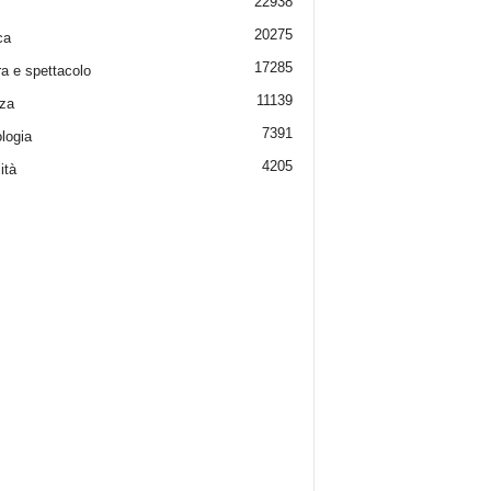
22938
20275
ca
17285
ra e spettacolo
11139
za
7391
logia
4205
ità