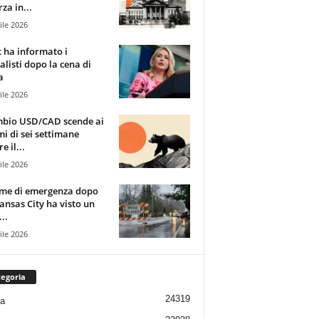
za in...
ile 2026
t ha informato i
alisti dopo la cena di
a
ile 2026
mbio USD/CAD scende ai
i di sei settimane
e il...
ile 2026
rme di emergenza dopo
ansas City ha visto un
..
ile 2026
egoria
24319
ia