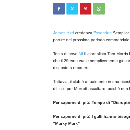
James Hird
credenza
Essandon
Semplicem
partire nel prossimo periodo commerciale
Testa di nove
Afl
Il giornalista Tom Morris 
che il 29enne vuole semplicemente giocare
disposto a rimanere.
Tuttavia, il club è attualmente in una rico
difficile per Merrett ascoltare, poiché non h
Per saperne di più:
Tempo di “Disrupti
Per saperne di più:
I galli hanno bisog
“Marky Mark”