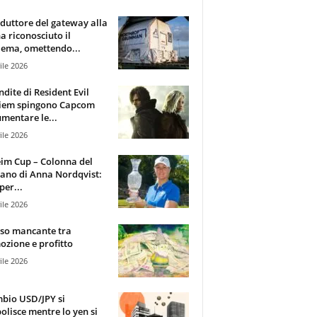
oduttore del gateway alla
ha riconosciuto il
ema, omettendo...
ile 2026
ndite di Resident Evil
iem spingono Capcom
mentare le...
ile 2026
im Cup – Colonna del
ano di Anna Nordqvist:
per...
ile 2026
sso mancante tra
zione e profitto
ile 2026
mbio USD/JPY si
olisce mentre lo yen si