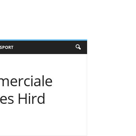
SPORT
merciale
es Hird