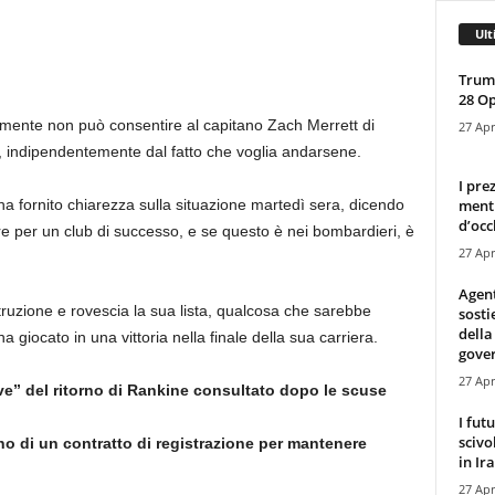
Ult
Trump
28 O
ente non può consentire al capitano Zach Merrett di
27 Apr
, indipendentemente dal fatto che voglia andarsene.
I pre
mentr
ha fornito chiarezza sulla situazione martedì sera, dicendo
d’occ
 per un club di successo, e se questo è nei bombardieri, è
27 Apr
Agen
struzione e rovescia la sua lista, qualcosa che sarebbe
sosti
della
a giocato in una vittoria nella finale della sua carriera.
gove
27 Apr
ve” del ritorno di Rankine consultato dopo le scuse
I fut
scivo
no di un contratto di registrazione per mantenere
in Ira
27 Apr