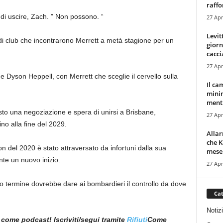
raffor
di uscire, Zach. ” Non possono. “
27 Apr
Levit
 di club che incontrarono Merrett a metà stagione per un
giorn
cacci
27 Apr
 Dyson Heppell, con Merrett che sceglie il cervello sulla
Il ca
minim
mentr
sto una negoziazione e spera di unirsi a Brisbane,
27 Apr
no alla fine del 2029.
Alla
che K
don del 2020 è stato attraversato da infortuni dalla sua
mese.
te un nuovo inizio.
27 Apr
ngo termine dovrebbe dare ai bombardieri il controllo da dove
Cat
Notiz
 come podcast! Iscriviti/segui tramite
Rifiuti
Come