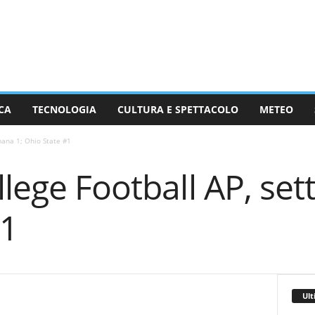
CA
TECNOLOGIA
CULTURA E SPETTACOLO
METEO
mana 1; Ohio State #1
llege Football AP, set
#1
Ult