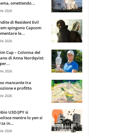
ema, omettendo...
ile 2026
ndite di Resident Evil
iem spingono Capcom
mentare le...
ile 2026
im Cup – Colonna del
ano di Anna Nordqvist:
per...
ile 2026
sso mancante tra
zione e profitto
ile 2026
mbio USD/JPY si
olisce mentre lo yen si
za in...
ile 2026