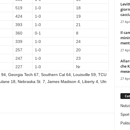
Levit
519
1-0
18
giorn
cacci
424
1-0
19
27 Apr
393
1-0
21
Il ca
360
0-1
8
minim
339
1-0
24
mentr
257
1-0
20
27 Apr
247
1-0
23
Alla
che K
227
1-0
Nr
mese.
n 94, Georgia Tech 67, Southern Cal 64, Louisville 59, TCU
27 Apr
Tulane 18, Nebraska St. 7, James Madison 4, Liberty 4, Uln
Cat
Notiz
Sport
Politi