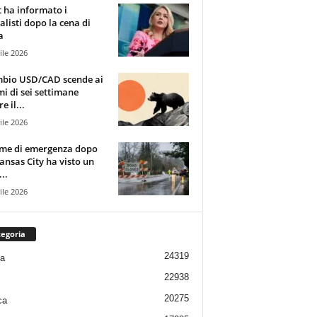
t ha informato i
alisti dopo la cena di
a
ile 2026
mbio USD/CAD scende ai
i di sei settimane
e il...
ile 2026
rme di emergenza dopo
ansas City ha visto un
..
ile 2026
egoria
24319
ia
22938
20275
ca