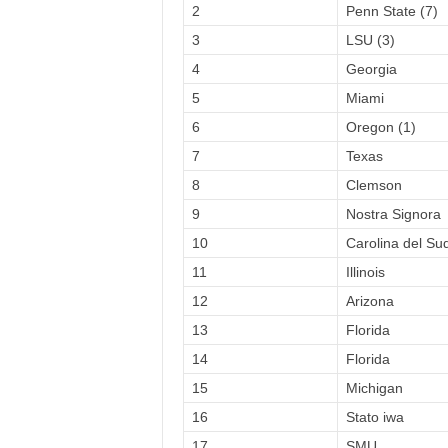
2
Penn State (7)
3
LSU (3)
4
Georgia
5
Miami
6
Oregon (1)
7
Texas
8
Clemson
9
Nostra Signora
10
Carolina del Su
11
Illinois
12
Arizona
13
Florida
14
Florida
15
Michigan
16
Stato iwa
17
SMU