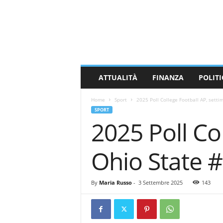
M
a
s
s
a
C
a
ATTUALITÀ
FINANZA
POLITI
r
r
Home
Sport
2025 Poll College Football AP, setti
a
SPORT
r
2025 Poll Co
a
N
e
Ohio State 
w
s
By
Maria Russo
-
3 Settembre 2025
143