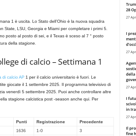
Trump
28 O
27 Apr
ttimana 1 è uscita. Lo Stato dell’Ohio è la nuova squadra
n State, LSU, Georgia e Miami per completare i primi 5.
I pre
o posto al posto di sei, e il Texas è sceso al 7 ° posto
mentr
tura della stagione.
d’occ
27 Apr
lege di calcio – Settimana 1
Agen
sosti
della
à di calcio AP
1 per il calcio universitario è fuori. Le
gove
tite giocate il 1 settembre 2025. Il programma televisivo di
27 Apr
nizia venerdì 5 settembre 2025. Puoi anche controllare altre
I fut
ella stagione calcistica post -season anche qui. Per
scivo
in Ira
27 Apr
Punti
Registrazione
Precedente
Il pr
1636
1-0
3
fine 