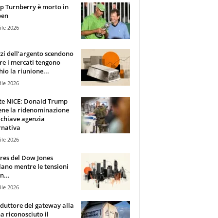
 Turnberry è morto in
pen
ile 2026
zzi dell’argento scendono
e i mercati tengono
hio la riunione...
ile 2026
te NICE: Donald Trump
ene la ridenominazione
 chiave agenzia
rnativa
ile 2026
ures del Dow Jones
lano mentre le tensioni
n...
ile 2026
oduttore del gateway alla
ha riconosciuto il