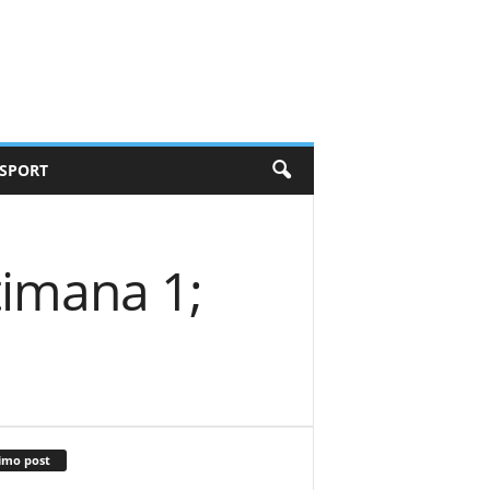
SPORT
timana 1;
imo post