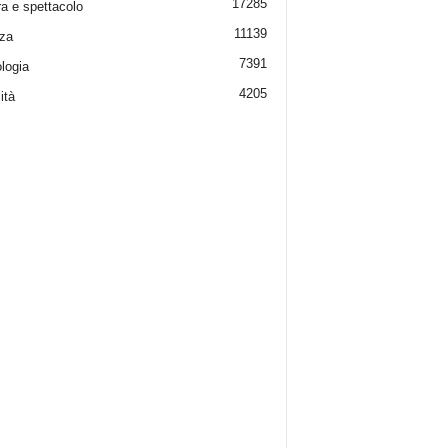
17285
ra e spettacolo
11139
za
7391
logia
4205
ità