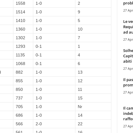
probl
1558
1-0
2
27 Apr
1514
1-0
9
1410
1-0
5
Le ve
Requ
1360
1-0
10
ad au
1302
1-0
7
27 Apr
1293
0-1
1
Solhe
1135
0-1
4
Capit
abiti 
1068
0-1
6
27 Apr
d
882
1-0
13
Il pa
855
1-0
12
promo
850
1-0
11
27 Apr
737
1-0
15
705
1-0
Nr
Il ca
indeb
686
1-0
14
raffor
566
2-0
22
27 Apr
561
1-0
16