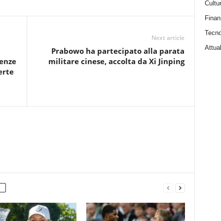
Cultu
Finan
Tecno
Next article
Attual
Prabowo ha partecipato alla parata
denze
militare cinese, accolta da Xi Jinping
erte