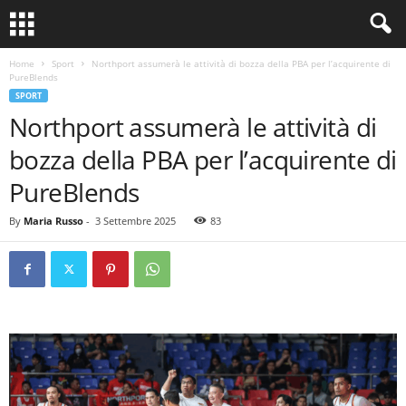
Home
Sport
Northport assumerà le attività di bozza della PBA per l’acquirente di
PureBlends
SPORT
Northport assumerà le attività di
bozza della PBA per l’acquirente di
PureBlends
By
Maria Russo
-
3 Settembre 2025
83