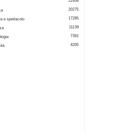
22938
20275
ca
17285
ra e spettacolo
11139
za
7391
logia
4205
ità