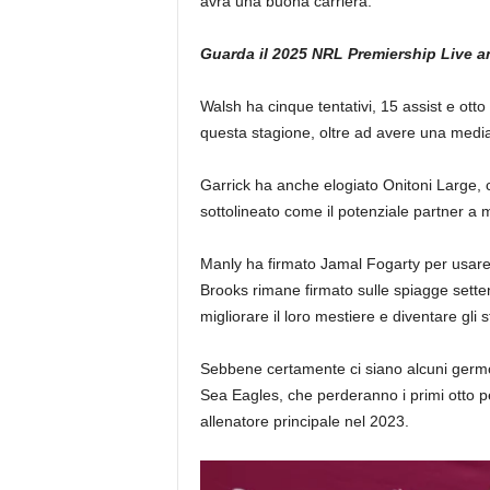
avrà una buona carriera.”
Guarda il 2025 NRL Premiership Live a
Walsh ha cinque tentativi, 15 assist e ott
questa stagione, oltre ad avere una media d
Garrick ha anche elogiato Onitoni Large, 
sottolineato come il potenziale partner a 
Manly ha firmato Jamal Fogarty per usare
Brooks rimane firmato sulle spiagge setten
migliorare il loro mestiere e diventare gli
Sebbene certamente ci siano alcuni germogl
Sea Eagles, che perderanno i primi otto p
allenatore principale nel 2023.