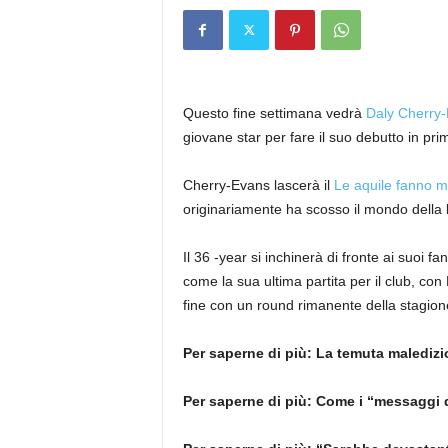
Questo fine settimana vedrà
Daly Cherry
giovane star per fare il suo debutto in pri
Cherry-Evans lascerà il
Le aquile fanno m
originariamente ha scosso il mondo della 
Il 36 -year si inchinerà di fronte ai suoi f
come la sua ultima partita per il club, co
fine con un round rimanente della stagion
Per saperne di più:
La temuta maledizi
Per saperne di più:
Come i “messaggi d