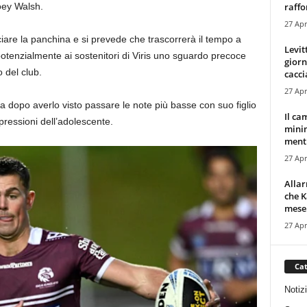
raffor
oey Walsh.
27 Apr
iare la panchina e si prevede che trascorrerà il tempo a
Levit
otenzialmente ai sostenitori di Viris uno sguardo precoce
giorn
 del club.
cacci
27 Apr
dopo averlo visto passare le note più basse con suo figlio
Il ca
pressioni dell’adolescente.
minim
mentr
27 Apr
Alla
che K
mese.
27 Apr
Cat
Notiz