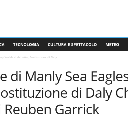
CA
TECNOLOGIA
CULTURA E SPETTACOLO
METEO
ey Walsh al debutto; Sostituzione di Daly...
e di Manly Sea Eagle
Sostituzione di Daly C
 Reuben Garrick