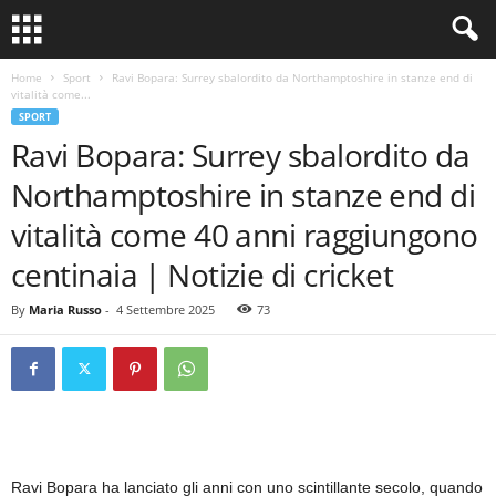
Home
Sport
Ravi Bopara: Surrey sbalordito da Northamptoshire in stanze end di
vitalità come...
SPORT
Ravi Bopara: Surrey sbalordito da
Northamptoshire in stanze end di
vitalità come 40 anni raggiungono
centinaia | Notizie di cricket
By
Maria Russo
-
4 Settembre 2025
73
Ravi Bopara ha lanciato gli anni con uno scintillante secolo, quando