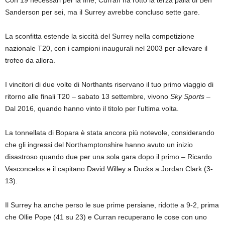
Con 19 necessari per la fine, Curran ha rotto la terza palla di Ben
Sanderson per sei, ma il Surrey avrebbe concluso sette gare.
La sconfitta estende la siccità del Surrey nella competizione
nazionale T20, con i campioni inaugurali nel 2003 per allevare il
trofeo da allora.
I vincitori di due volte di Northants riservano il tuo primo viaggio di
ritorno alle finali T20 – sabato 13 settembre, vivono
Sky Sports
–
Dal 2016, quando hanno vinto il titolo per l’ultima volta.
La tonnellata di Bopara è stata ancora più notevole, considerando
che gli ingressi del Northamptonshire hanno avuto un inizio
disastroso quando due per una sola gara dopo il primo – Ricardo
Vasconcelos e il capitano David Willey a Ducks a Jordan Clark (3-
13).
Il Surrey ha anche perso le sue prime persiane, ridotte a 9-2, prima
che Ollie Pope (41 su 23) e Curran recuperano le cose con uno