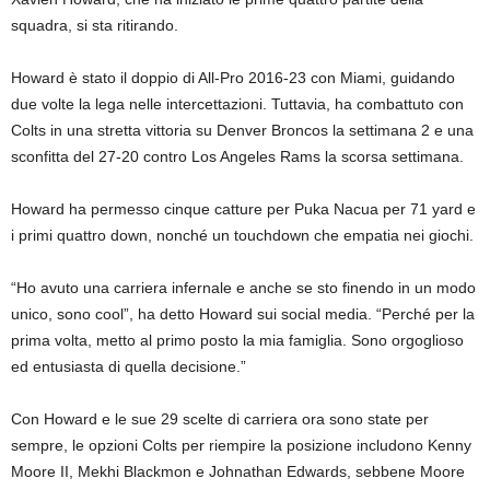
squadra, si sta ritirando.
Howard è stato il doppio di All-Pro 2016-23 con Miami, guidando
due volte la lega nelle intercettazioni. Tuttavia, ha combattuto con
Colts in una stretta vittoria su Denver Broncos la settimana 2 e una
sconfitta del 27-20 contro Los Angeles Rams la scorsa settimana.
Howard ha permesso cinque catture per Puka Nacua per 71 yard e
i primi quattro down, nonché un touchdown che empatia nei giochi.
“Ho avuto una carriera infernale e anche se sto finendo in un modo
unico, sono cool”, ha detto Howard sui social media. “Perché per la
prima volta, metto al primo posto la mia famiglia. Sono orgoglioso
ed entusiasta di quella decisione.”
Con Howard e le sue 29 scelte di carriera ora sono state per
sempre, le opzioni Colts per riempire la posizione includono Kenny
Moore II, Mekhi Blackmon e Johnathan Edwards, sebbene Moore