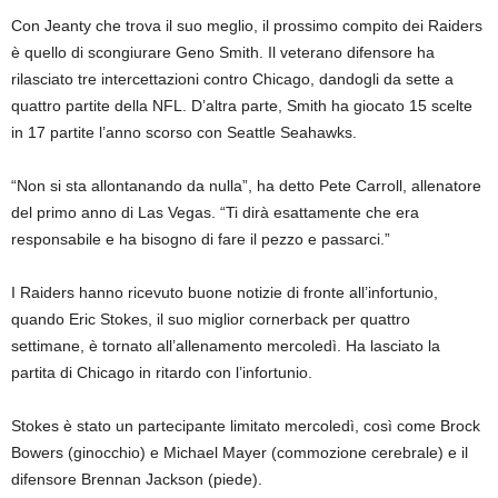
Con Jeanty che trova il suo meglio, il prossimo compito dei Raiders
è quello di scongiurare Geno Smith. Il veterano difensore ha
rilasciato tre intercettazioni contro Chicago, dandogli da sette a
quattro partite della NFL. D’altra parte, Smith ha giocato 15 scelte
in 17 partite l’anno scorso con Seattle Seahawks.
“Non si sta allontanando da nulla”, ha detto Pete Carroll, allenatore
del primo anno di Las Vegas. “Ti dirà esattamente che era
responsabile e ha bisogno di fare il pezzo e passarci.”
I Raiders hanno ricevuto buone notizie di fronte all’infortunio,
quando Eric Stokes, il suo miglior cornerback per quattro
settimane, è tornato all’allenamento mercoledì. Ha lasciato la
partita di Chicago in ritardo con l’infortunio.
Stokes è stato un partecipante limitato mercoledì, così come Brock
Bowers (ginocchio) e Michael Mayer (commozione cerebrale) e il
difensore Brennan Jackson (piede).