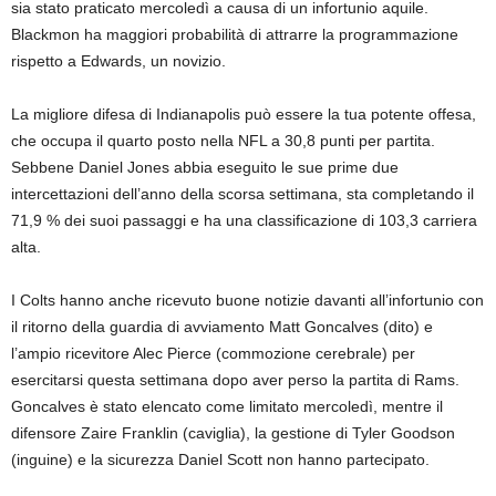
sia stato praticato mercoledì a causa di un infortunio aquile.
Blackmon ha maggiori probabilità di attrarre la programmazione
rispetto a Edwards, un novizio.
La migliore difesa di Indianapolis può essere la tua potente offesa,
che occupa il quarto posto nella NFL a 30,8 punti per partita.
Sebbene Daniel Jones abbia eseguito le sue prime due
intercettazioni dell’anno della scorsa settimana, sta completando il
71,9 % dei suoi passaggi e ha una classificazione di 103,3 carriera
alta.
I Colts hanno anche ricevuto buone notizie davanti all’infortunio con
il ritorno della guardia di avviamento Matt Goncalves (dito) e
l’ampio ricevitore Alec Pierce (commozione cerebrale) per
esercitarsi questa settimana dopo aver perso la partita di Rams.
Goncalves è stato elencato come limitato mercoledì, mentre il
difensore Zaire Franklin (caviglia), la gestione di Tyler Goodson
(inguine) e la sicurezza Daniel Scott non hanno partecipato.