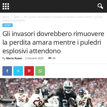
Home
Sport
Gli invasori dovrebbero rimuovere la perdita amara mentre i puledri
esplosivi attendono
SPORT
Gli invasori dovrebbero rimuovere
la perdita amara mentre i puledri
esplosivi attendono
By
Maria Russo
-
2 Ottobre 2025
96