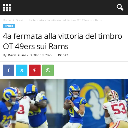
Home
Sport
4a fermata alla vittoria del timbro OT 49ers sui Rams
SPORT
4a fermata alla vittoria del timbro
OT 49ers sui Rams
By
Maria Russo
-
3 Ottobre 2025
142