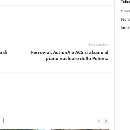
Cultu
Finan
Tecno
Attual
Next article
a di
Ferrovial, ActionA e ACS si alzano al
piano nucleare della Polonia