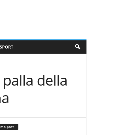
SPORT
 palla della
ma
imo post