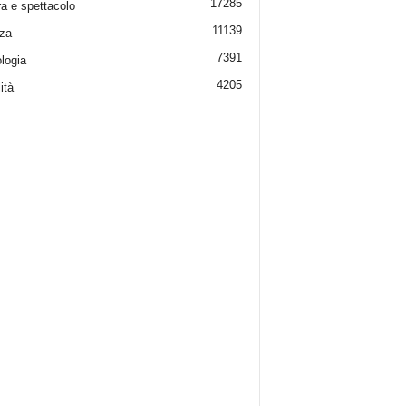
17285
ra e spettacolo
11139
za
7391
logia
4205
ità