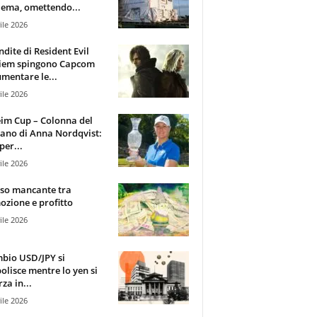
ema, omettendo...
ile 2026
ndite di Resident Evil
iem spingono Capcom
mentare le...
ile 2026
im Cup – Colonna del
ano di Anna Nordqvist:
per...
ile 2026
sso mancante tra
zione e profitto
ile 2026
mbio USD/JPY si
olisce mentre lo yen si
za in...
ile 2026