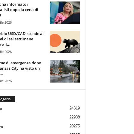
t ha informato i
alisti dopo la cena di
a
ile 2026
mbio USD/CAD scende ai
i di sei settimane
e il...
ile 2026
rme di emergenza dopo
ansas City ha visto un
..
ile 2026
egoria
24319
ia
22938
20275
ca