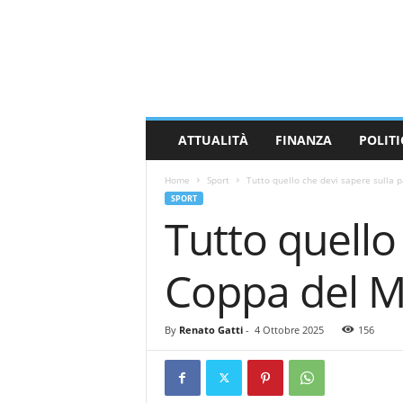
M
a
s
s
a
C
a
ATTUALITÀ
FINANZA
POLITI
r
r
Home
Sport
Tutto quello che devi sapere sulla p
a
SPORT
r
Tutto quello 
a
N
e
Coppa del M
w
s
By
Renato Gatti
-
4 Ottobre 2025
156