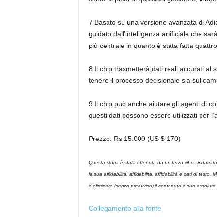
7 Basato su una versione avanzata di Adid
guidato dall’intelligenza artificiale che sar
più centrale in quanto è stata fatta quattr
8 Il chip trasmetterà dati reali accurati al
tenere il processo decisionale sia sul ca
9 Il chip può anche aiutare gli agenti di co
questi dati possono essere utilizzati per l’a
Prezzo: Rs 15.000 (US $ 170)
Questa storia è stata ottenuta da un terzo cibo sindacato,
la sua affidabilità, affidabilità, affidabilità e dati di test
o eliminare (senza preavviso) il contenuto a sua assoluta 
Collegamento alla fonte