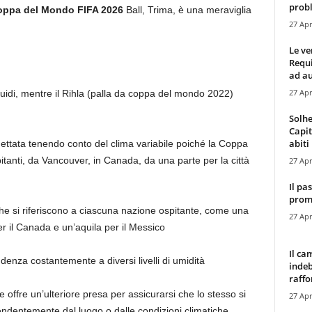
probl
ppa del Mondo FIFA 2026
Ball, Trima, è una meraviglia
27 Apr
Le ve
Requ
ad au
27 Apr
fluidi, mentre il Rihla (palla da coppa del mondo 2022)
Solhe
Capit
abiti 
gettata tenendo conto del clima variabile poiché la Coppa
itanti, da Vancouver, in Canada, da una parte per la città
27 Apr
Il pa
promo
che si riferiscono a ciascuna nazione ospitante, come una
27 Apr
 per il Canada e un’aquila per il Messico
Il ca
denza costantemente a diversi livelli di umidità
indeb
raffor
 offre un’ulteriore presa per assicurarsi che lo stesso si
27 Apr
pendentemente dal luogo o dalle condizioni climatiche.