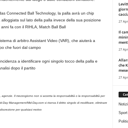
Levit
giorn
as Connected Ball Technology, la palla avrà un chip
cacci
à alloggiata sul lato della palla invece della sua posizione
27 Apr
o anni fa con il RIHLA, Match Ball Ball
Il ca
minim
 sistema di arbitro Assistant Video (VAR), che aiuterà a
mentr
mpo che fuori dal campo
27 Apr
Alla
incidenza a identificare ogni singolo tocco della palla e
che K
nalisi dopo il partito
mese.
27 Apr
Cat
 agenzie. Il mezzogiorno non si accetta la responsabilità o la responsabilità per
o. Mid-Day Management/Mid-Day.com si riserva il diritto singolo di modificare, eliminare
Notiz
discrezione per qualsiasi motivo
Sport
Politi