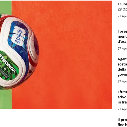
Trump
28 O
27 Apr
I pre
mentr
d’occ
27 Apr
Agen
sosti
della
gove
27 Apr
I fut
scivo
in Ira
27 Apr
Il pr
fine 