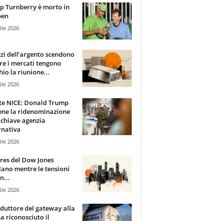
 Turnberry è morto in
pen
ile 2026
zzi dell’argento scendono
e i mercati tengono
hio la riunione...
ile 2026
te NICE: Donald Trump
ene la ridenominazione
 chiave agenzia
rnativa
ile 2026
ures del Dow Jones
lano mentre le tensioni
n...
ile 2026
oduttore del gateway alla
ha riconosciuto il