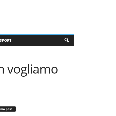
SPORT
on vogliamo
imo post