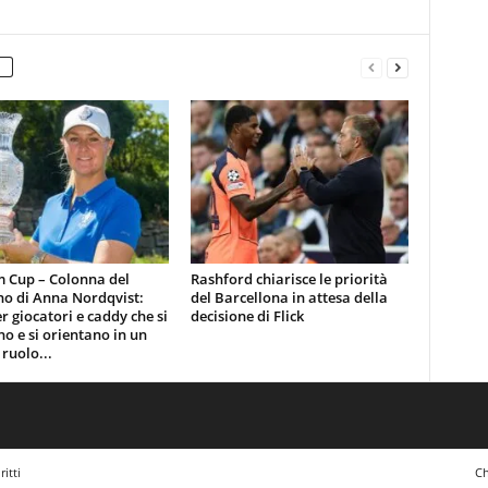
m Cup – Colonna del
Rashford chiarisce le priorità
no di Anna Nordqvist:
del Barcellona in attesa della
er giocatori e caddy che si
decisione di Flick
o e si orientano in un
ruolo...
itti
Ch