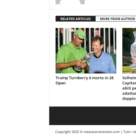
RELATED ARTICLES
MORE FROM AUTHOR
Trump Turnberry è morto in 28
Solhei
Open
Capita
abiti p
adattan
doppio 
Copyright 2025 © massacarraranews.com | Tutti i dir