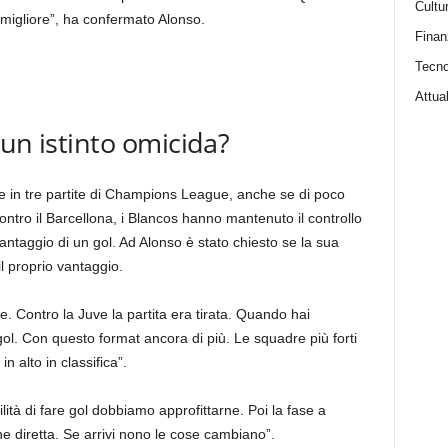
Cultu
l migliore”, ha confermato Alonso.
Finan
Tecno
Attual
 un istinto omicida?
rie in tre partite di Champions League, anche se di poco
tro il Barcellona, ​​i Blancos hanno mantenuto il controllo
 vantaggio di un gol. Ad Alonso è stato chiesto se la sua
 proprio vantaggio.
 Contro la Juve la partita era tirata. Quando hai
gol. Con questo format ancora di più. Le squadre più forti
n alto in classifica”.
tà di fare gol dobbiamo approfittarne. Poi la fase a
ne diretta. Se arrivi nono le cose cambiano”.