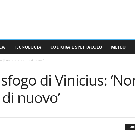
CA
TECNOLOGIA
CULTURA E SPETTACOLO
METEO
 vogliamo che succeda di nuovo’
 sfogo di Vinicius: ‘N
 di nuovo’
Ult