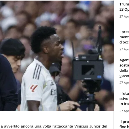
Trump
28 O
27 Apr
I pre
mentr
d’occ
27 Apr
Agen
sosti
della
gove
27 Apr
I fut
scivo
in Ira
27 Apr
Il pr
a avvertito ancora una volta l’attaccante Vinicius Junior del
fine 