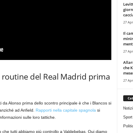
Levit
giorn
cacci
27 Apr
Il ca
minim
mentr
27 Apr
Alla
che K
mese.
 routine del Real Madrid prima
27 Apr
Cat
 da Alonso prima dello scontro principale è che i Blancos si
Notiz
 anziché ad Anfield.
Rapporti nella capitale spagnola
si
Sport
formazioni sulle loro tattiche.
Politi
o che tutti abbiamo più controllo a Valdebebas. Qui diamo