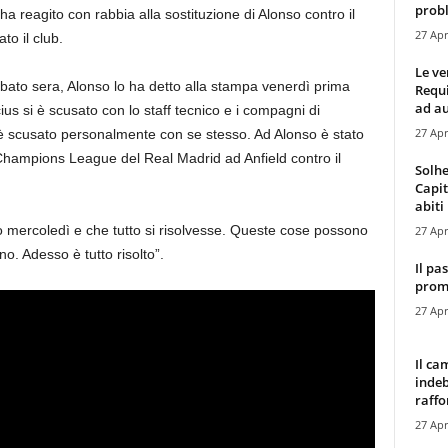
probl
ha reagito con rabbia alla sostituzione di Alonso contro il
27 Apr
to il club.
Le ve
sabato sera, Alonso lo ha detto alla stampa venerdì prima
Requ
ad au
us si è scusato con lo staff tecnico e i compagni di
27 Apr
 è scusato personalmente con se stesso. Ad Alonso è stato
i Champions League del Real Madrid ad Anfield contro il
Solhe
Capit
abiti 
 mercoledì e che tutto si risolvesse. Queste cose possono
27 Apr
. Adesso è tutto risolto”.
Il pa
promo
27 Apr
Il ca
indeb
raffor
27 Apr