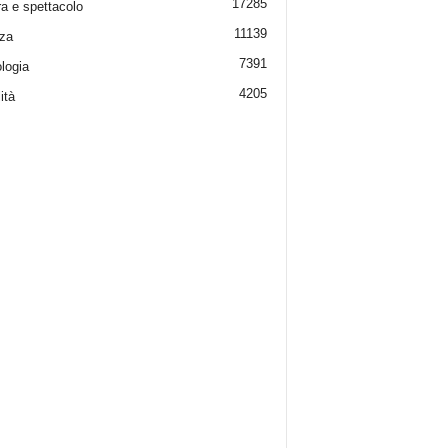
17285
ra e spettacolo
11139
za
7391
logia
4205
ità