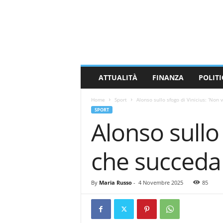
M
a
s
s
a
C
a
ATTUALITÀ
FINANZA
POLITI
r
r
Home
Sport
Alonso sullo sfogo di Vinicius: ‘Non
a
SPORT
r
Alonso sullo
a
N
e
che succeda
w
s
By
Maria Russo
-
4 Novembre 2025
85