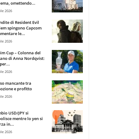
ema, omettendo...
ile 2026
ndite di Resident Evil
iem spingono Capcom
mentare le...
ile 2026
im Cup – Colonna del
ano di Anna Nordqvist:
per...
ile 2026
sso mancante tra
zione e profitto
ile 2026
mbio USD/JPY si
olisce mentre lo yen si
za in...
ile 2026