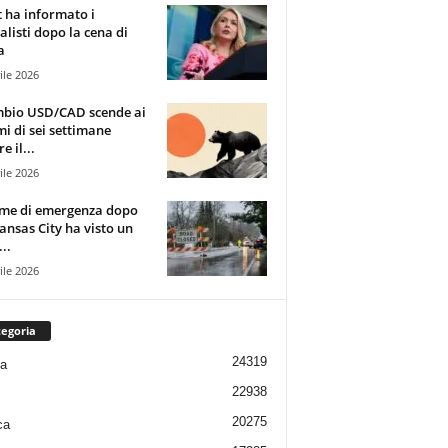
t ha informato i
alisti dopo la cena di
a
ile 2026
mbio USD/CAD scende ai
i di sei settimane
e il...
ile 2026
rme di emergenza dopo
ansas City ha visto un
..
ile 2026
egoria
24319
ia
22938
20275
ca