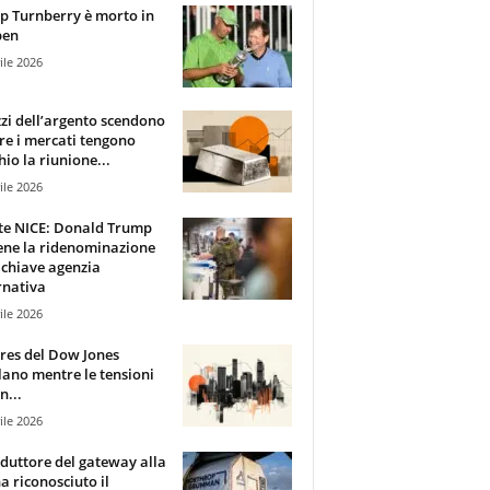
 Turnberry è morto in
pen
ile 2026
zzi dell’argento scendono
e i mercati tengono
hio la riunione...
ile 2026
te NICE: Donald Trump
ene la ridenominazione
 chiave agenzia
rnativa
ile 2026
ures del Dow Jones
lano mentre le tensioni
n...
ile 2026
oduttore del gateway alla
ha riconosciuto il