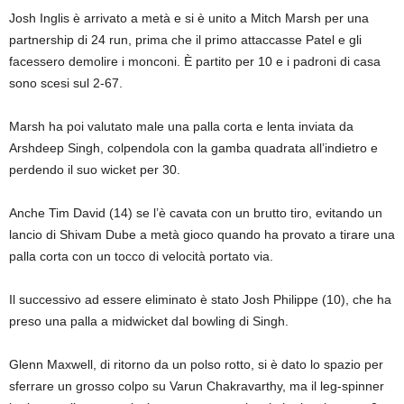
Josh Inglis è arrivato a metà e si è unito a Mitch Marsh per una
partnership di 24 run, prima che il primo attaccasse Patel e gli
facessero demolire i monconi. È partito per 10 e i padroni di casa
sono scesi sul 2-67.
Marsh ha poi valutato male una palla corta e lenta inviata da
Arshdeep Singh, colpendola con la gamba quadrata all’indietro e
perdendo il suo wicket per 30.
Anche Tim David (14) se l’è cavata con un brutto tiro, evitando un
lancio di Shivam Dube a metà gioco quando ha provato a tirare una
palla corta con un tocco di velocità portato via.
Il successivo ad essere eliminato è stato Josh Philippe (10), che ha
preso una palla a midwicket dal bowling di Singh.
Glenn Maxwell, di ritorno da un polso rotto, si è dato lo spazio per
sferrare un grosso colpo su Varun Chakravarthy, ma il leg-spinner