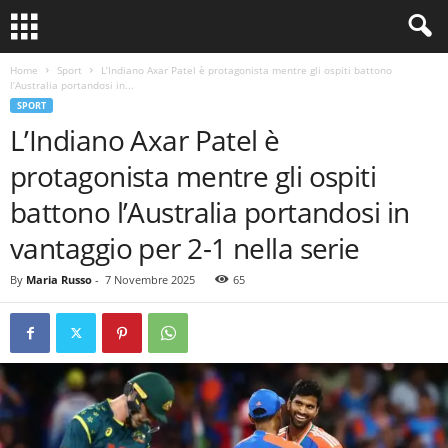
Home
Sport
L’Indiano Axar Patel è protagonista mentre gli ospiti battono
l’Australia portandosi in...
SPORT
L’Indiano Axar Patel è
protagonista mentre gli ospiti
battono l’Australia portandosi in
vantaggio per 2-1 nella serie
By
Maria Russo
-
7 Novembre 2025
65