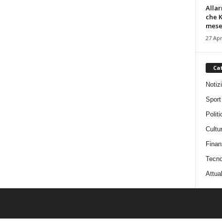
Alla
che K
mese.
27 Apr
Ca
Notiz
Sport
Politi
Cultu
Finan
Tecno
Attual