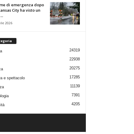
rme di emergenza dopo
ansas City ha visto un
..
ile 2026
tegoria
24319
ia
22938
20275
ca
17285
ra e spettacolo
11139
za
7391
logia
4205
ità