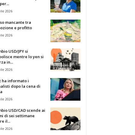
per...
ile 2026
sso mancante tra
zione e profitto
ile 2026
mbio USD/JPY si
olisce mentre lo yen si
za in...
ile 2026
t ha informato i
alisti dopo la cena di
ia
ile 2026
ambio USD/CAD scende ai
i di sei settimane
 il...
ile 2026