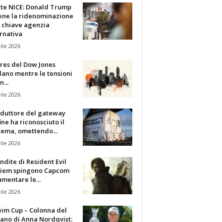
te NICE: Donald Trump
iene la ridenominazione
 chiave agenzia
rnativa
ile 2026
ures del Dow Jones
lano mentre le tensioni
n...
ile 2026
oduttore del gateway
fine ha riconosciuto il
lema, omettendo...
ile 2026
ndite di Resident Evil
iem spingono Capcom
mentare le...
ile 2026
eim Cup – Colonna del
ano di Anna Nordqvist: