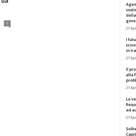
 da
Agen
sost
della
gove
0
27 Apr
I fut
scivo
in Ira
27 Apr
Il pr
alla 
prob
27 Apr
Le ve
Requ
ad au
27 Apr
Solh
Capit