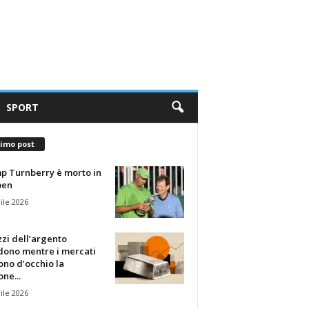
SPORT
timo post
p Turnberry è morto in
pen
ile 2026
zzi dell’argento
dono mentre i mercati
no d’occhio la
one...
ile 2026