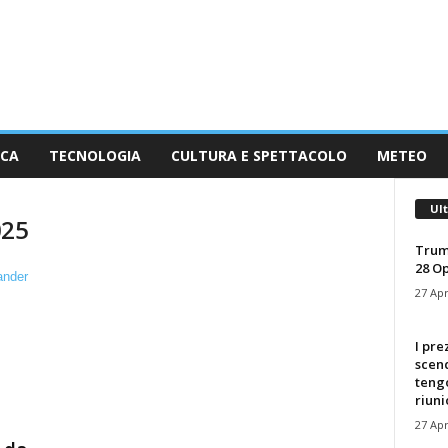
ICA
TECNOLOGIA
CULTURA E SPETTACOLO
METEO
Ul
025
Trum
28 O
27 Apr
I pre
scen
tengo
riuni
27 Apr