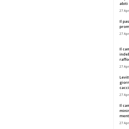
abiti 
27 Apr
Il pa
promo
27 Apr
Il ca
indeb
raffor
27 Apr
Levit
giorn
cacc
27 Apr
Il c
minim
mentre
27 Apr