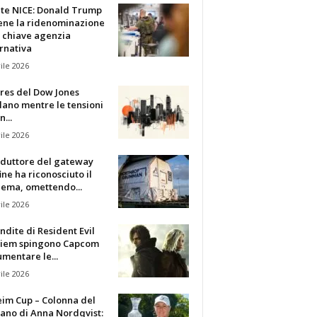
te NICE: Donald Trump
iene la ridenominazione
 chiave agenzia
rnativa
ile 2026
ures del Dow Jones
lano mentre le tensioni
n...
ile 2026
oduttore del gateway
fine ha riconosciuto il
lema, omettendo...
ile 2026
ndite di Resident Evil
iem spingono Capcom
mentare le...
ile 2026
eim Cup – Colonna del
ano di Anna Nordqvist: