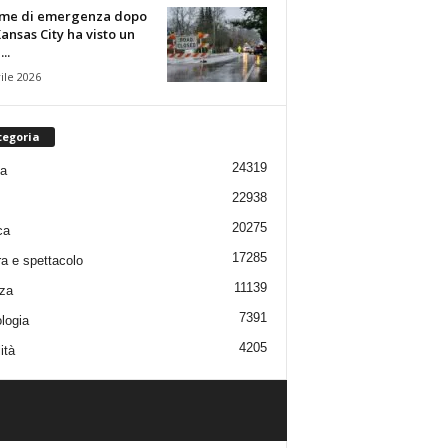
rme di emergenza dopo
ansas City ha visto un
..
ile 2026
tegoria
24319
ia
22938
20275
ca
17285
ra e spettacolo
11139
za
7391
logia
4205
ità