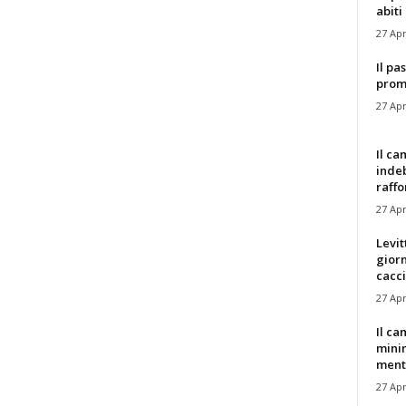
abiti 
27 Apr
Il pa
promo
27 Apr
Il ca
indeb
raffor
27 Apr
Levit
giorn
cacc
27 Apr
Il c
minim
mentre
27 Apr