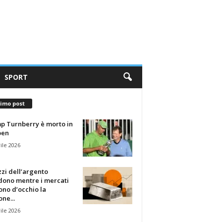
SPORT
timo post
p Turnberry è morto in
pen
ile 2026
zzi dell’argento
dono mentre i mercati
no d’occhio la
one...
ile 2026