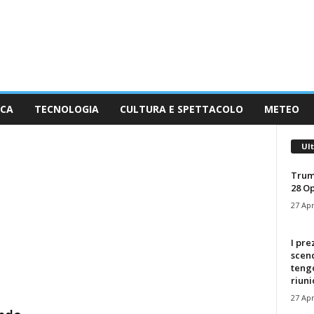
ICA
TECNOLOGIA
CULTURA E SPETTACOLO
METEO
Ul
Trum
28 O
27 Apr
I pre
scen
tengo
riuni
27 Apr