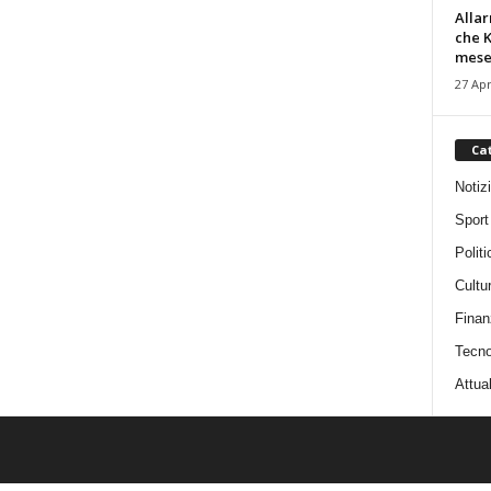
Alla
che K
mese.
27 Apr
Ca
Notiz
Sport
Politi
Cultu
Finan
Tecno
Attual