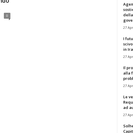
ndo
Agen
.
sost
della
0
gove
27 Apr
I fut
scivo
in Ira
27 Apr
Il pr
alla 
prob
27 Apr
Le ve
Requ
ad au
27 Apr
Solh
Capit