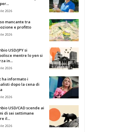
per...
ile 2026
sso mancante tra
zione e profitto
ile 2026
mbio USD/JPY si
olisce mentre lo yen si
za in...
ile 2026
t ha informato i
alisti dopo la cena di
ia
ile 2026
ambio USD/CAD scende ai
i di sei settimane
 il...
ile 2026