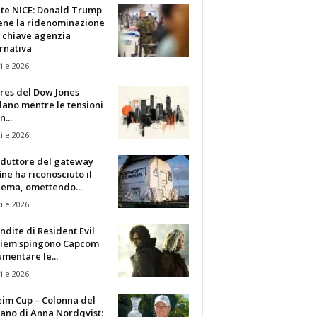
te NICE: Donald Trump
iene la ridenominazione
 chiave agenzia
rnativa
ile 2026
ures del Dow Jones
lano mentre le tensioni
n...
ile 2026
oduttore del gateway
fine ha riconosciuto il
lema, omettendo...
ile 2026
ndite di Resident Evil
iem spingono Capcom
mentare le...
ile 2026
eim Cup – Colonna del
ano di Anna Nordqvist: