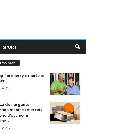
SPORT
timo post
p Turnberry è morto in
pen
ile 2026
zzi dell’argento
dono mentre i mercati
no d’occhio la
one...
ile 2026