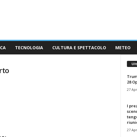
ICA
TECNOLOGIA
CULTURA E SPETTACOLO
METEO
Ul
rto
Trum
28 O
27 Apr
I pre
scen
tengo
riuni
27 Apr