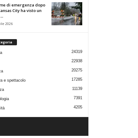
rme di emergenza dopo
ansas City ha visto un
..
ile 2026
tegoria
24319
ia
22938
20275
ca
17285
ra e spettacolo
11139
za
7391
logia
4205
ità