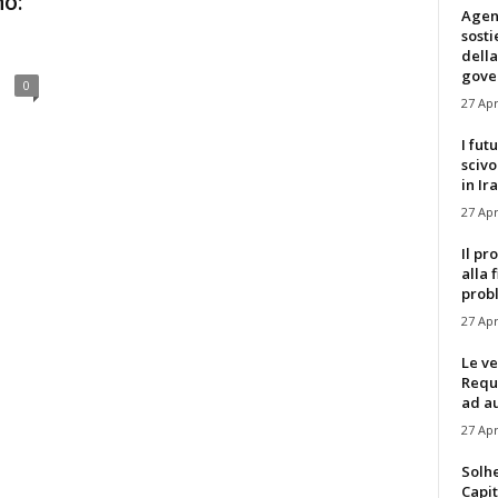
no:
Agen
sost
della
gove
0
27 Apr
I fut
scivo
in Ira
27 Apr
Il pr
alla 
prob
27 Apr
Le ve
Requ
ad au
27 Apr
Solh
Capit