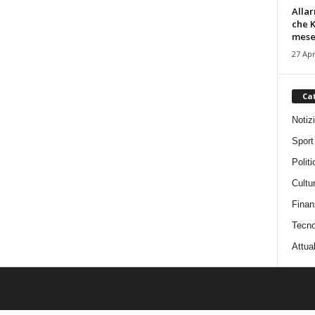
Alla
che K
mese.
27 Apr
Ca
Notiz
Sport
Politi
Cultu
Finan
Tecno
Attual