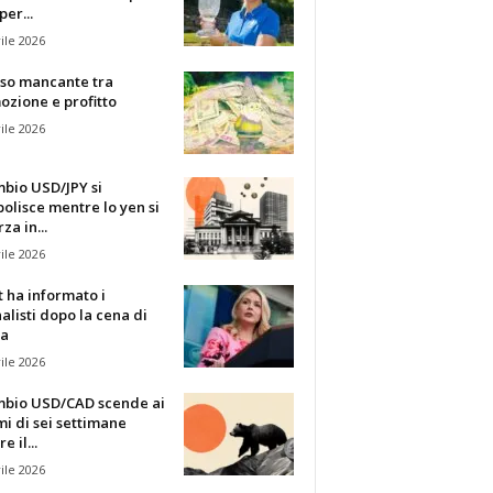
per...
ile 2026
sso mancante tra
zione e profitto
ile 2026
mbio USD/JPY si
olisce mentre lo yen si
za in...
ile 2026
t ha informato i
alisti dopo la cena di
ia
ile 2026
ambio USD/CAD scende ai
i di sei settimane
 il...
ile 2026