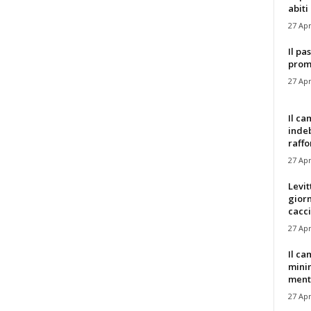
abiti 
27 Apr
Il pa
promo
27 Apr
Il ca
indeb
raffor
27 Apr
Levit
giorn
cacc
27 Apr
Il c
minim
mentre
27 Apr