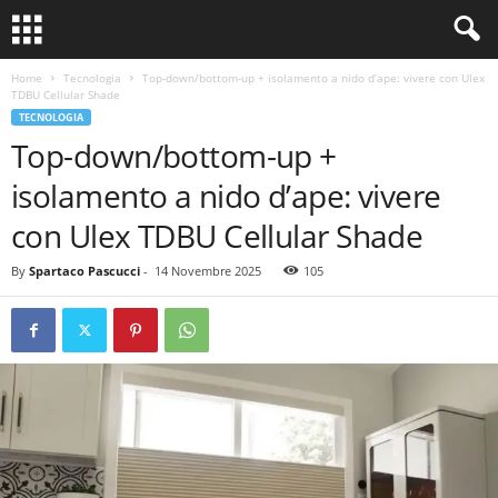
Home
Tecnologia
Top-down/bottom-up + isolamento a nido d’ape: vivere con Ulex
TDBU Cellular Shade
TECNOLOGIA
Top-down/bottom-up +
isolamento a nido d’ape: vivere
con Ulex TDBU Cellular Shade
By
Spartaco Pascucci
-
14 Novembre 2025
105