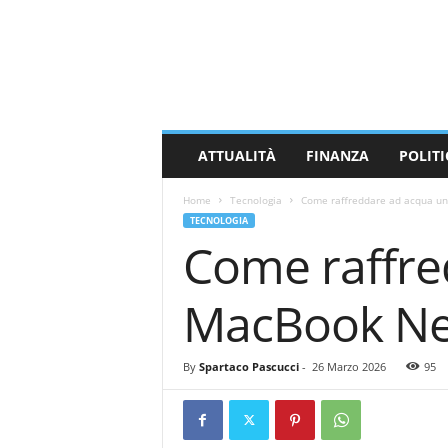
M
a
s
s
a
C
a
ATTUALITÀ
FINANZA
POLITI
r
r
Home
Tecnologia
Come raffreddare ad acqua un
a
TECNOLOGIA
r
Come raffre
a
N
e
MacBook Neo
w
s
By
Spartaco Pascucci
-
26 Marzo 2026
95