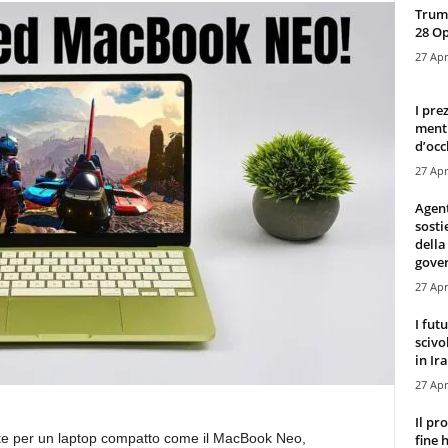
Trump
28 O
27 Apr
I pre
mentr
d’occ
27 Apr
Agen
sosti
della
gove
27 Apr
I fut
scivo
in Ira
27 Apr
Il pr
nte per un laptop compatto come il MacBook Neo,
fine 