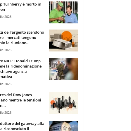
 Turnberry è morto in
pen
ile 2026
zzi dell’argento scendono
e i mercati tengono
hio la riunione...
ile 2026
te NICE: Donald Trump
ene la ridenominazione
 chiave agenzia
rnativa
ile 2026
ures del Dow Jones
lano mentre le tensioni
n...
ile 2026
oduttore del gateway alla
ha riconosciuto il