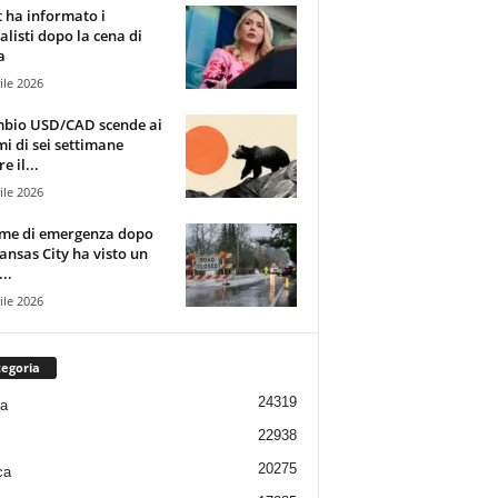
t ha informato i
alisti dopo la cena di
a
ile 2026
mbio USD/CAD scende ai
i di sei settimane
e il...
ile 2026
rme di emergenza dopo
ansas City ha visto un
..
ile 2026
egoria
24319
ia
22938
20275
ca