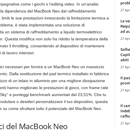
probl
mpegnative come i giochi o l’editing video. In un’analisi
27 Apr
e la dipendenza del MacBook Neo dal raffreddamento
 limiti le sue prestazioni innescando la limitazione termica a
Le ve
roblema, è stata implementata una soluzione di
Requ
ad au
da un sistema di raffreddamento a liquido termoelettrico
27 Apr
er. Questa modifica non solo ha ridotto la temperatura della
o il throttling, consentendo al dispositivo di mantenere
Solhe
i di lavoro intensivi.
Capit
abiti 
ifici necessari per fornire a un MacBook Neo un massiccio
27 Apr
o. Dalla sostituzione del pad termico installato in fabbrica
Il pa
lizzo di un telaio in alluminio per una migliore dissipazione
promo
ti hanno migliorato le prestazioni di gioco, con frame rate
27 Apr
’s Sky” e punteggi benchmark aumentati del 23,51%. Che tu
odulare o desideri personalizzare il tuo dispositivo, questa
Il ca
e su come sfruttare tutto il potenziale del MacBook Neo.
indeb
raffor
mici del MacBook Neo
27 Apr