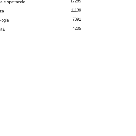
17285
ra e spettacolo
11139
za
7391
logia
4205
ità