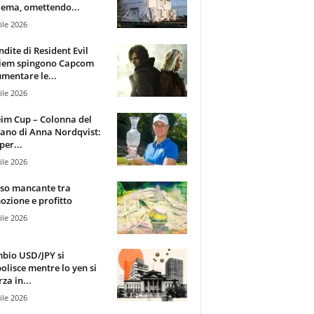
ema, omettendo...
ile 2026
ndite di Resident Evil
iem spingono Capcom
mentare le...
ile 2026
im Cup – Colonna del
ano di Anna Nordqvist:
per...
ile 2026
sso mancante tra
zione e profitto
ile 2026
mbio USD/JPY si
olisce mentre lo yen si
za in...
ile 2026