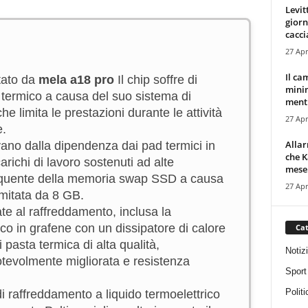
Levit
giorn
cacci
27 Apr
Il ca
tato da
mela a18 pro
Il chip soffre di
minim
termico a causa del suo sistema di
mentr
e limita le prestazioni durante le attività
27 Apr
e.
Alla
vano dalla dipendenza dai pad termici in
che K
carichi di lavoro sostenuti ad alte
mese.
frequente della memoria swap SSD a causa
27 Apr
imitata da 8 GB.
te al raffreddamento, inclusa la
co in grafene con un dissipatore di calore
Cat
 pasta termica di alta qualità,
Notiz
otevolmente migliorata e resistenza
Sport
Politi
 raffreddamento a liquido termoelettrico