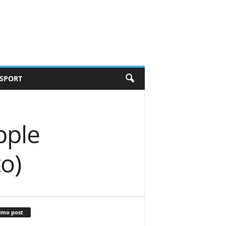
SPORT
pple
o)
imo post