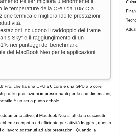
damento Peltier migliora ulteriormente il
Cultu
o le temperature della CPU da 105°C a
Finan
zione termica e migliorando le prestazioni
Tecno
duttività.
Attual
restazioni includono il raddoppio del frame
an’s Sky” e il raggiungimento di un
,51% nei punteggi dei benchmark,
iale del MacBook Neo per le applicazioni
A18 Pro, che ha una CPU a 6 core e una GPU a 5 core
hip offre prestazioni impressionanti per le sue dimensioni,
ortatile è un serio punto debole.
reddamento attivo, il MacBook Neo si affida a cuscinetti
 Sebbene compatto ed efficiente per attività leggere, questo
i di lavoro sostenuti ad alte prestazioni. Quando la