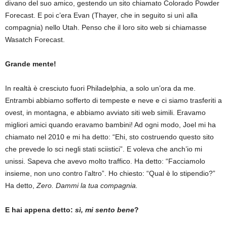
divano del suo amico, gestendo un sito chiamato Colorado Powder
Forecast. E poi c’era Evan (Thayer, che in seguito si unì alla
compagnia) nello Utah. Penso che il loro sito web si chiamasse
Wasatch Forecast.
Grande mente!
In realtà è cresciuto fuori Philadelphia, a solo un’ora da me.
Entrambi abbiamo sofferto di tempeste e neve e ci siamo trasferiti a
ovest, in montagna, e abbiamo avviato siti web simili. Eravamo
migliori amici quando eravamo bambini! Ad ogni modo, Joel mi ha
chiamato nel 2010 e mi ha detto: “Ehi, sto costruendo questo sito
che prevede lo sci negli stati sciistici”. E voleva che anch’io mi
unissi. Sapeva che avevo molto traffico. Ha detto: “Facciamolo
insieme, non uno contro l’altro”. Ho chiesto: “Qual è lo stipendio?”
Ha detto,
Zero. Dammi la tua compagnia.
E hai appena detto:
sì, mi sento bene
?