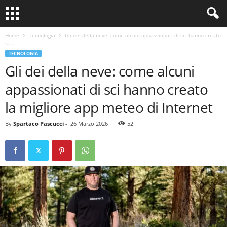
Home
Tecnologia
Gli dei della neve: come alcuni appassionati di sci hanno creato
la...
TECNOLOGIA
Gli dei della neve: come alcuni
appassionati di sci hanno creato
la migliore app meteo di Internet
By
Spartaco Pascucci
-
26 Marzo 2026
52