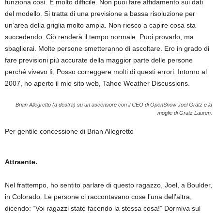
funziona così. È molto difficile. Non puoi fare affidamento sui dati
del modello. Si tratta di una previsione a bassa risoluzione per
un’area della griglia molto ampia. Non riesco a capire cosa sta
succedendo. Ciò renderà il tempo normale. Puoi provarlo, ma
sbaglierai. Molte persone smetteranno di ascoltare. Ero in grado di
fare previsioni più accurate della maggior parte delle persone
perché vivevo lì; Posso correggere molti di questi errori. Intorno al
2007, ho aperto il mio sito web, Tahoe Weather Discussions.
Brian Allegretto (a destra) su un ascensore con il CEO di OpenSnow Joel Gratz e la
moglie di Gratz Lauren.
Per gentile concessione di Brian Allegretto
Attraente.
Nel frattempo, ho sentito parlare di questo ragazzo, Joel, a Boulder,
in Colorado. Le persone ci raccontavano cose l’una dell’altra,
dicendo: “Voi ragazzi state facendo la stessa cosa!” Dormiva sul