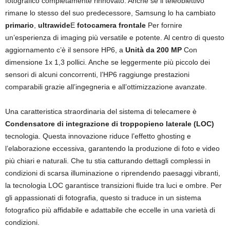
fotografico completamente rinnovato. Anche se il teleobiettivo
rimane lo stesso del suo predecessore, Samsung lo ha cambiato
primario
,
ultrawide
E
fotocamera frontale
Per fornire
un’esperienza di imaging più versatile e potente. Al centro di questo
aggiornamento c’è il sensore HP6, a
Unità da 200 MP
Con
dimensione 1x 1,3 pollici. Anche se leggermente più piccolo dei
sensori di alcuni concorrenti, l’HP6 raggiunge prestazioni
comparabili grazie all’ingegneria e all’ottimizzazione avanzate.
Una caratteristica straordinaria del sistema di telecamere è
Condensatore di integrazione di troppopieno laterale (LOC)
tecnologia. Questa innovazione riduce l’effetto ghosting e
l’elaborazione eccessiva, garantendo la produzione di foto e video
più chiari e naturali. Che tu stia catturando dettagli complessi in
condizioni di scarsa illuminazione o riprendendo paesaggi vibranti,
la tecnologia LOC garantisce transizioni fluide tra luci e ombre. Per
gli appassionati di fotografia, questo si traduce in un sistema
fotografico più affidabile e adattabile che eccelle in una varietà di
condizioni.