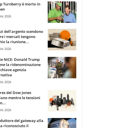
 Turnberry è morto in
pen
ile 2026
zzi dell’argento scendono
e i mercati tengono
hio la riunione...
ile 2026
te NICE: Donald Trump
ene la ridenominazione
 chiave agenzia
rnativa
ile 2026
ures del Dow Jones
lano mentre le tensioni
n...
ile 2026
oduttore del gateway alla
ha riconosciuto il