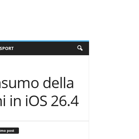
SPORT
nsumo della
i in iOS 26.4
imo post