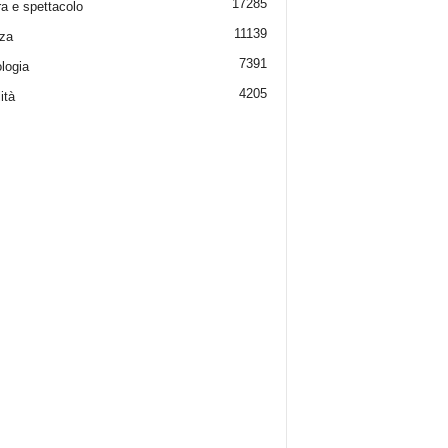
17285
ra e spettacolo
11139
za
7391
logia
4205
ità