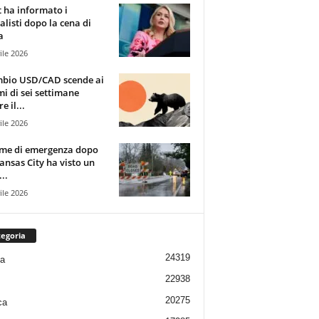
t ha informato i
alisti dopo la cena di
a
ile 2026
mbio USD/CAD scende ai
i di sei settimane
e il...
ile 2026
rme di emergenza dopo
ansas City ha visto un
..
ile 2026
egoria
24319
ia
22938
20275
ca