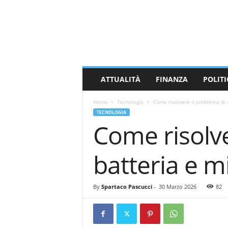
M
a
s
s
a
C
a
ATTUALITÀ
FINANZA
POLITI
r
r
Home
Tecnologia
Come risolvere il problema di 
a
TECNOLOGIA
r
Come risolv
a
N
e
batteria e mi
w
s
By
Spartaco Pascucci
-
30 Marzo 2026
82