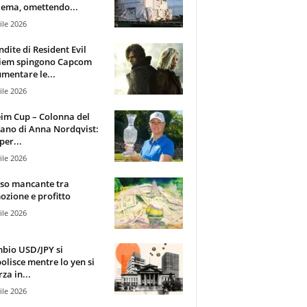
ema, omettendo...
ile 2026
ndite di Resident Evil
iem spingono Capcom
mentare le...
ile 2026
im Cup – Colonna del
ano di Anna Nordqvist:
per...
ile 2026
sso mancante tra
zione e profitto
ile 2026
mbio USD/JPY si
olisce mentre lo yen si
za in...
ile 2026