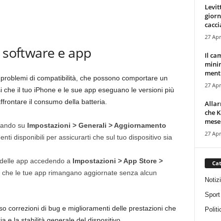
Levit
giorn
cacci
27 Apr
i software e app
Il ca
minim
mentr
problemi di compatibilità, che possono comportare un
27 Apr
si che il tuo iPhone e le sue app eseguano le versioni più
frontare il consumo della batteria.
Alla
che K
mese.
ndando su
Impostazioni > Generali > Aggiornamento
27 Apr
nti disponibili per assicurarti che sul tuo dispositivo sia
i delle app accedendo a
Impostazioni > App Store >
Cat
e che le tue app rimangano aggiornate senza alcun
Notiz
Sport
o correzioni di bug e miglioramenti delle prestazioni che
Politi
a e la stabilità generale del dispositivo.