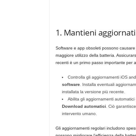
1. Mantieni aggiornat
Software e app obsoleti possono causare 
maggiore utilizzo della batteria. Assicurar
recenti è un primo passo importante per af
Controlla gli aggiornamenti iOS a
software
. Installa eventuali aggiorname
installata la versione più recente.
Abilita gli aggiornamenti automatic
Download automatici
. Ciò garantisc
intervento umano.
Gli aggiornamenti regolari includono spess
possono migliorare l’efficienza della batteri