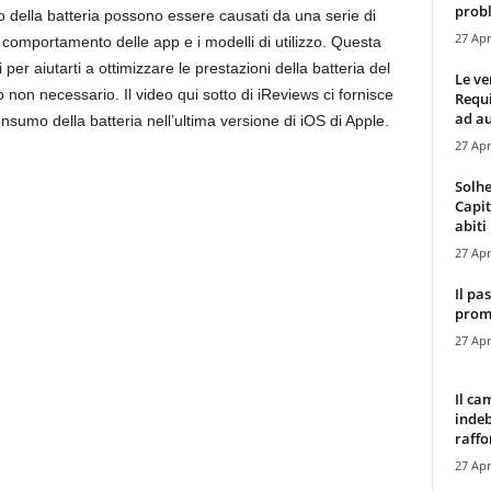
probl
mo della batteria possono essere causati da una serie di
27 Apr
 il comportamento delle app e i modelli di utilizzo. Questa
 per aiutarti a ottimizzare le prestazioni della batteria del
Le ve
 non necessario. Il video qui sotto di iReviews ci fornisce
Requ
ad au
nsumo della batteria nell’ultima versione di iOS di Apple.
27 Apr
Solhe
Capit
abiti 
27 Apr
Il pa
promo
27 Apr
Il ca
indeb
raffor
27 Apr