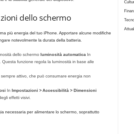
Cultu
Finan
azioni dello schermo
Tecno
Attual
uma più energia del tuo iPhone. Apportare alcune modifiche
ngare notevolmente la durata della batteria.
inosità dello schermo
luminosità automatica
In
. Questa funzione regola la luminosità in base alle
ay sempre attivo, che può consumare energia non
osi
In
Impostazioni > Accessibilità > Dimensioni
gli effetti visivi.
gia necessaria per alimentare lo schermo, soprattutto