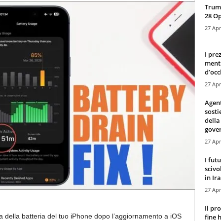
Trump
28 O
27 Apr
I pre
mentr
d’occ
27 Apr
Agen
sosti
della
gove
27 Apr
I fut
scivo
in Ira
27 Apr
Il pr
ta della batteria del tuo iPhone dopo l’aggiornamento a iOS
fine 