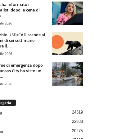
t ha informato i
alisti dopo la cena di
a
ile 2026
mbio USD/CAD scende ai
i di sei settimane
e il...
ile 2026
rme di emergenza dopo
ansas City ha visto un
..
ile 2026
egoria
24319
ia
22938
20275
ca