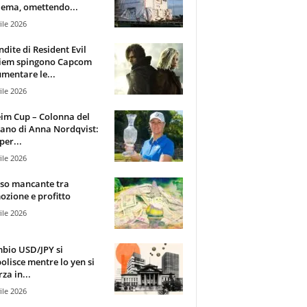
ema, omettendo...
ile 2026
ndite di Resident Evil
iem spingono Capcom
mentare le...
ile 2026
im Cup – Colonna del
ano di Anna Nordqvist:
per...
ile 2026
sso mancante tra
zione e profitto
ile 2026
mbio USD/JPY si
olisce mentre lo yen si
za in...
ile 2026