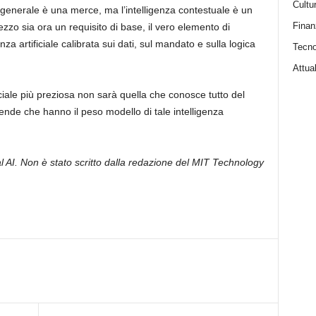
Cultu
za generale è una merce, ma l’intelligenza contestuale è un
Finan
zzo sia ora un requisito di base, il vero elemento di
enza artificiale calibrata sui dati, sul mandato e sulla logica
Tecno
Attual
iciale più preziosa non sarà quella che conosce tutto del
iende che hanno il peso modello di tale intelligenza
l AI. Non è stato scritto dalla redazione del MIT Technology