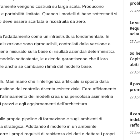
probl
aramente vengono costruiti su larga scala. Producono
27 Apr
e portabilità limitata. Quando i modelli di base sottostanti si
so deve essere scartata e ricostruita da zero.
Le ve
Requ
ad au
tta l’adattamento come un’infrastruttura fondamentale. In
27 Apr
alizzazione sono riproducibili, controllati dalla versione e
ene misurato sulla base di risultati aziendali deterministici.
Solhe
Capit
modello sottostante, le aziende garantiscono che il loro
abiti 
ile anche se cambiano i limiti del modello base.
27 Apr
lli. Man mano che l’intelligenza artificiale si sposta dalla
Il pa
questione del controllo diventa esistenziale. Fare affidamento
promo
 l’allineamento dei modelli crea una pericolosa asimmetria
27 Apr
i prezzi e agli aggiornamenti dell’architettura.
Il ca
le proprie pipeline di formazione e sugli ambienti di
indeb
raffor
a strategica. Adottando il modello in un ambiente
27 Apr
re i propri requisiti di residenza dei dati e dettare i propri