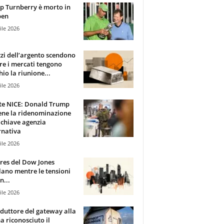
 Turnberry è morto in
pen
ile 2026
zzi dell’argento scendono
e i mercati tengono
hio la riunione...
ile 2026
te NICE: Donald Trump
ene la ridenominazione
 chiave agenzia
rnativa
ile 2026
ures del Dow Jones
lano mentre le tensioni
n...
ile 2026
oduttore del gateway alla
ha riconosciuto il