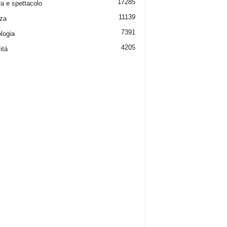
17285
ra e spettacolo
11139
za
7391
logia
4205
ità