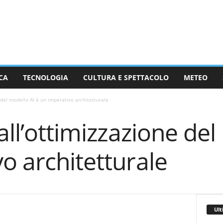
CA
TECNOLOGIA
CULTURA E SPETTACOLO
METEO
 del modello AI è un imperativo architetturale
all’ottimizzazione del
o architetturale
Ult