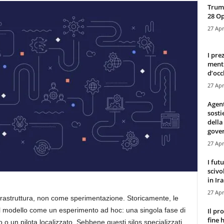
Trump
28 O
27 Apr
I pre
mentr
d’occ
27 Apr
Agen
sosti
della
gove
27 Apr
I fut
scivo
in Ira
27 Apr
 infrastruttura, non come sperimentazione. Storicamente, le
el modello come un esperimento ad hoc: una singola fase di
Il pr
fine 
o un pilota localizzato. Sebbene questi silos specializzati