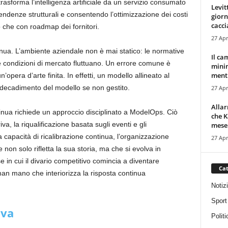
rasforma l’intelligenza artificiale da un servizio consumato
Levit
endenze strutturali e consentendo l’ottimizzazione dei costi
giorn
cacci
to che con roadmap dei fornitori.
27 Apr
inua. L’ambiente aziendale non è mai statico: le normative
Il ca
e condizioni di mercato fluttuano. Un errore comune è
minim
mentr
opera d’arte finita. In effetti, un modello allineato al
 decadimento del modello se non gestito.
27 Apr
Alla
tinua richiede un approccio disciplinato a ModelOps. Ciò
che K
va, la riqualificazione basata sugli eventi e gli
mese.
capacità di ricalibrazione continua, l’organizzazione
27 Apr
e non solo rifletta la sua storia, ma che si evolva in
e in cui il divario competitivo comincia a diventare
Cat
man mano che interiorizza la risposta continua
Notiz
Sport
eva
Politi