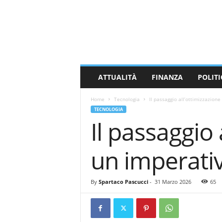
M
a
s
s
a
C
a
ATTUALITÀ
FINANZA
POLITI
r
r
Home
Tecnologia
Il passaggio all’ottimizzazione
a
TECNOLOGIA
r
Il passaggio 
a
N
e
un imperativ
w
s
By
Spartaco Pascucci
-
31 Marzo 2026
65