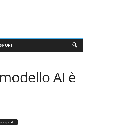
SPORT
 modello AI è
imo post