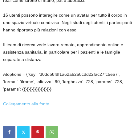
reali come strette di mano, pat e abbracci.
16 utenti possono interagire come un avatar per tutto il corpo in
uno spazio virtuale condiviso. Negli studi degli utenti, i partecipanti
hanno riportato più relazioni con esso.
Il team di ricerca vede lavoro remoto, apprendimento online e
assistenza sanitaria, in particolare per i pazienti e le famiglie
separate a distanza.
Atoptions = {‘key’: ‘d0ddb8f8f1a62a62a8cdd22fac27fc5ea7’,
‘format’: ‘iframe’, ‘altezza’: 90, ‘larghezza’: 728, ‘params’: 728,
‘params’: {}}}}}}}}}}}}}}}}}}
Collegamento alla fonte