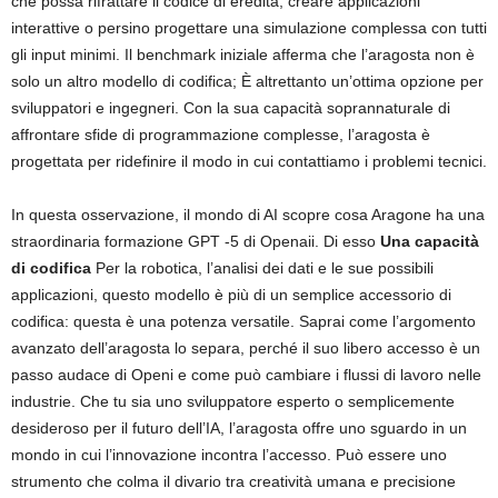
che possa rifrattare il codice di eredità, creare applicazioni
interattive o persino progettare una simulazione complessa con tutti
gli input minimi. Il benchmark iniziale afferma che l’aragosta non è
solo un altro modello di codifica; È altrettanto un’ottima opzione per
sviluppatori e ingegneri. Con la sua capacità soprannaturale di
affrontare sfide di programmazione complesse, l’aragosta è
progettata per ridefinire il modo in cui contattiamo i problemi tecnici.
In questa osservazione, il mondo di AI scopre cosa Aragone ha una
straordinaria formazione GPT -5 di Openaii. Di esso
Una capacità
di codifica
Per la robotica, l’analisi dei dati e le sue possibili
applicazioni, questo modello è più di un semplice accessorio di
codifica: questa è una potenza versatile. Saprai come l’argomento
avanzato dell’aragosta lo separa, perché il suo libero accesso è un
passo audace di Openi e come può cambiare i flussi di lavoro nelle
industrie. Che tu sia uno sviluppatore esperto o semplicemente
desideroso per il futuro dell’IA, l’aragosta offre uno sguardo in un
mondo in cui l’innovazione incontra l’accesso. Può essere uno
strumento che colma il divario tra creatività umana e precisione