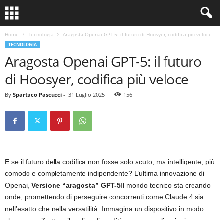
Home
Tecnologia
Aragosta Openai GPT-5: il futuro di Hoosyer, codifica più veloce
TECNOLOGIA
Aragosta Openai GPT-5: il futuro
di Hoosyer, codifica più veloce
By
Spartaco Pascucci
-
31 Luglio 2025
156
E se il futuro della codifica non fosse solo acuto, ma intelligente, più
comodo e completamente indipendente? L’ultima innovazione di
Openai,
Versione “aragosta” GPT-5
Il mondo tecnico sta creando
onde, promettendo di perseguire concorrenti come Claude 4 sia
nell’esatto che nella versatilità. Immagina un dispositivo in modo