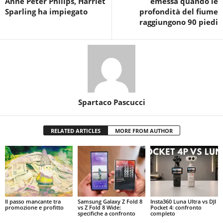
Anne Peter Philips, Harriet
emessa quando le
Sparling ha impiegato
profondità del fiume
raggiungono 90 piedi
Spartaco Pascucci
RELATED ARTICLES
MORE FROM AUTHOR
Il passo mancante tra
Samsung Galaxy Z Fold 8
Insta360 Luna Ultra vs DJI
promozione e profitto
vs Z Fold 8 Wide:
Pocket 4: confronto
specifiche a confronto
completo