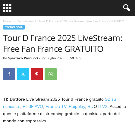
Home
Tecnologia
Tour D France 2025 LiveStream: Free Fan France GRATUITO
TECNOLOGIA
Tour D France 2025 LiveStream:
Free Fan France GRATUITO
By
Spartaco Pascucci
-
22 Luglio 2025
185
Tl; Dottore
Live Stream 2025 Tour d France gratuito
SB su
richiesta.
,
RTBF AVO
,
Francia TV
,
Raipplay
,
Rtv
O
ITVX
. Accedi a
queste piattaforme di streaming gratuite in qualsiasi parte del
mondo con espressivo.