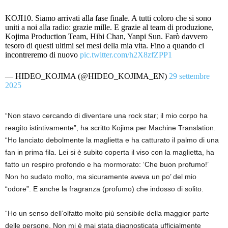
KOJI10. Siamo arrivati ​​alla fase finale. A tutti coloro che si sono
uniti a noi alla radio: grazie mille. E grazie al team di produzione,
Kojima Production Team, Hibi Chan, Yanpi Sun. Farò davvero
tesoro di questi ultimi sei mesi della mia vita. Fino a quando ci
incontreremo di nuovo
pic.twitter.com/h2X8zfZPP1
— HIDEO_KOJIMA (@HIDEO_KOJIMA_EN)
29 settembre
2025
“Non stavo cercando di diventare una rock star; il mio corpo ha
reagito istintivamente”, ha scritto Kojima per Machine Translation.
“Ho lanciato debolmente la maglietta e ha catturato il palmo di una
fan in prima fila. Lei si è subito coperta il viso con la maglietta, ha
fatto un respiro profondo e ha mormorato: ‘Che buon profumo!’
Non ho sudato molto, ma sicuramente aveva un po’ del mio
“odore”. E anche la fragranza (profumo) che indosso di solito.
“Ho un senso dell’olfatto molto più sensibile della maggior parte
delle persone. Non mi è mai stata diagnosticata ufficialmente