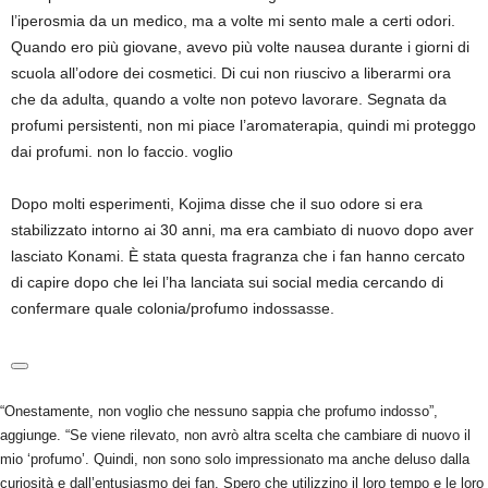
l’iperosmia da un medico, ma a volte mi sento male a certi odori.
Quando ero più giovane, avevo più volte nausea durante i giorni di
scuola all’odore dei cosmetici. Di cui non riuscivo a liberarmi ora
che da adulta, quando a volte non potevo lavorare. Segnata da
profumi persistenti, non mi piace l’aromaterapia, quindi mi proteggo
dai profumi. non lo faccio. voglio
Dopo molti esperimenti, Kojima disse che il suo odore si era
stabilizzato intorno ai 30 anni, ma era cambiato di nuovo dopo aver
lasciato Konami. È stata questa fragranza che i fan hanno cercato
di capire dopo che lei l’ha lanciata sui social media cercando di
confermare quale colonia/profumo indossasse.
“Onestamente, non voglio che nessuno sappia che profumo indosso”,
aggiunge. “Se viene rilevato, non avrò altra scelta che cambiare di nuovo il
mio ‘profumo’. Quindi, non sono solo impressionato ma anche deluso dalla
curiosità e dall’entusiasmo dei fan. Spero che utilizzino il loro tempo e le loro