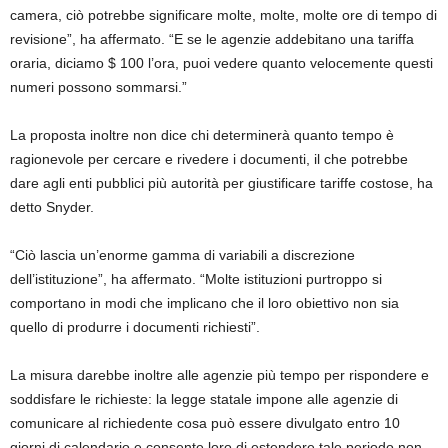
camera, ciò potrebbe significare molte, molte, molte ore di tempo di
revisione”, ha affermato. “E se le agenzie addebitano una tariffa
oraria, diciamo $ 100 l’ora, puoi vedere quanto velocemente questi
numeri possono sommarsi.”
La proposta inoltre non dice chi determinerà quanto tempo è
ragionevole per cercare e rivedere i documenti, il che potrebbe
dare agli enti pubblici più autorità per giustificare tariffe costose, ha
detto Snyder.
“Ciò lascia un’enorme gamma di variabili a discrezione
dell’istituzione”, ha affermato. “Molte istituzioni purtroppo si
comportano in modi che implicano che il loro obiettivo non sia
quello di produrre i documenti richiesti”.
La misura darebbe inoltre alle agenzie più tempo per rispondere e
soddisfare le richieste: la legge statale impone alle agenzie di
comunicare al richiedente cosa può essere divulgato entro 10
giorni di calendario e consente loro di estendere tale periodo non