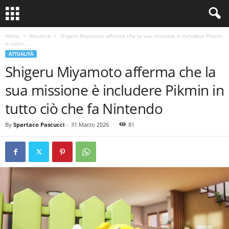
Home
Attualità
Shigeru Miyamoto afferma che la sua missione è includere Pikmin
in tutto...
ATTUALITÀ
Shigeru Miyamoto afferma che la
sua missione è includere Pikmin in
tutto ciò che fa Nintendo
By
Spartaco Pascucci
-
31 Marzo 2026
81