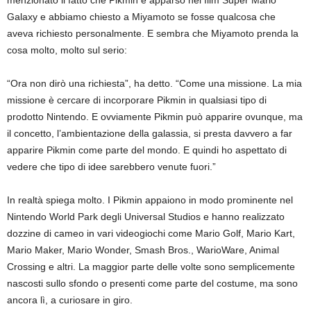
menzionato il fatto che Pikmin è apparso nel film Super Mario
Galaxy e abbiamo chiesto a Miyamoto se fosse qualcosa che
aveva richiesto personalmente. E sembra che Miyamoto prenda la
cosa molto, molto sul serio:
“Ora non dirò una richiesta”, ha detto. “Come una missione. La mia
missione è cercare di incorporare Pikmin in qualsiasi tipo di
prodotto Nintendo. E ovviamente Pikmin può apparire ovunque, ma
il concetto, l’ambientazione della galassia, si presta davvero a far
apparire Pikmin come parte del mondo. E quindi ho aspettato di
vedere che tipo di idee sarebbero venute fuori.”
In realtà spiega molto. I Pikmin appaiono in modo prominente nel
Nintendo World Park degli Universal Studios e hanno realizzato
dozzine di cameo in vari videogiochi come Mario Golf, Mario Kart,
Mario Maker, Mario Wonder, Smash Bros., WarioWare, Animal
Crossing e altri. La maggior parte delle volte sono semplicemente
nascosti sullo sfondo o presenti come parte del costume, ma sono
ancora lì, a curiosare in giro.