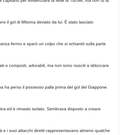
 di capitano per evidenziare la fede di Tuchel, ma non fu la
e il gol di Mitoma deviato da lui. È stato lasciato
nza fermo e sparò un colpo che si schiantò sulla parte
ti e composti, adorabili, ma non sono riusciti a sbloccare
a ha perso il possesso palla prima del gol del Giappone.
tra ed è rimasto isolato. Sembrava disposto a creare
à e i suoi attacchi diretti rappresentavano almeno qualche