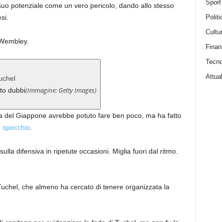
Sport
 suo potenziale come un vero pericolo, dando allo stesso
Politi
si.
Cultu
i Wembley.
Finan
Tecno
Attual
(Immagine: Getty Images)
to dubbi
ta del Giappone avrebbe potuto fare ben poco, ma ha fatto
o specchio
.
ulla difensiva in ripetute occasioni. Miglia fuori dal ritmo.
Tuchel, che almeno ha cercato di tenere organizzata la