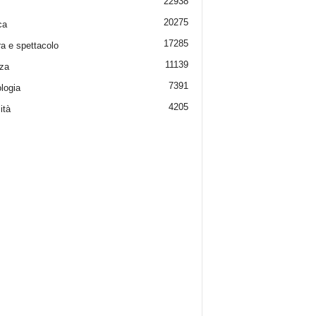
22938
20275
ca
17285
ra e spettacolo
11139
za
7391
logia
4205
ità