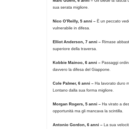
Marc Guehi, 6 anni –
Gli diede la fascia
sua serata migliore.
Nico O’Reilly, 5 anni –
È un peccato veder
vulnerabile in difesa.
Elliot Anderson, 7 anni –
Rimase abbasta
superiore della traversa.
Kobbie Mainoo, 6 anni –
Passaggi ordina
davvero la difesa del Giappone.
Cole Palmer, 6 anni –
Ha lavorato duro m
Lontano dalla sua forma migliore.
Morgan Rogers, 5 anni –
Ha virato a des
opportunità ma gli mancava la scintilla.
Antonio Gordon, 6 anni –
La sua velocit