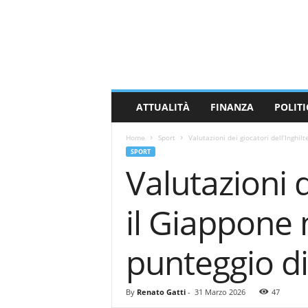
M
a
s
s
a
C
a
ATTUALITÀ
FINANZA
POLITI
r
r
Home
Sport
Valutazioni dei giocatori dell’Inghi
a
SPORT
r
Valutazioni d
a
N
e
il Giappone
w
s
punteggio di
By
Renato Gatti
-
31 Marzo 2026
47