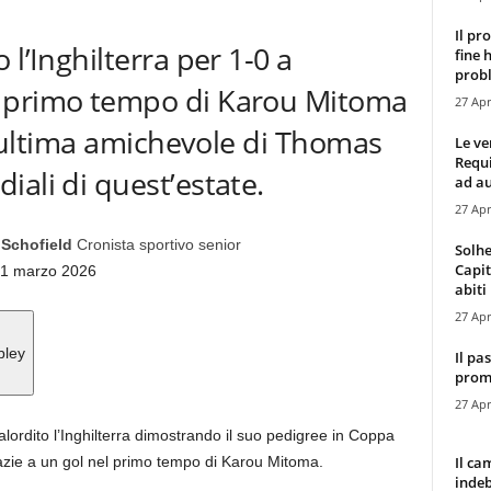
Il pr
 l’Inghilterra per 1-0 a
fine 
probl
 primo tempo di Karou Mitoma
27 Apr
ll’ultima amichevole di Thomas
Le ve
Requ
ali di quest’estate.
ad au
27 Apr
 Schofield
Cronista sportivo senior
Solhe
Capit
31 marzo 2026
abiti 
27 Apr
bley
Il pa
promo
27 Apr
ordito l’Inghilterra dimostrando il suo pedigree in Coppa
Il ca
azie a un gol nel primo tempo di Karou Mitoma.
indeb