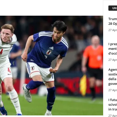
Ult
Trump
28 O
27 Apr
I pre
mentr
d’occ
27 Apr
Agen
sosti
della
gove
27 Apr
I fut
scivo
in Ira
27 Apr