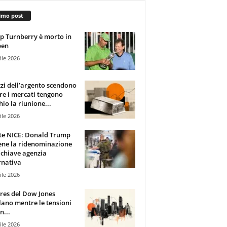
imo post
 Turnberry è morto in
pen
ile 2026
zzi dell’argento scendono
e i mercati tengono
hio la riunione...
ile 2026
te NICE: Donald Trump
ene la ridenominazione
 chiave agenzia
rnativa
ile 2026
ures del Dow Jones
lano mentre le tensioni
n...
ile 2026