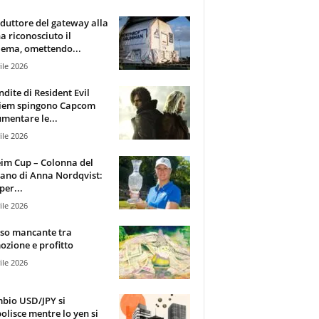
oduttore del gateway alla
ha riconosciuto il
ema, omettendo...
ile 2026
ndite di Resident Evil
iem spingono Capcom
mentare le...
ile 2026
im Cup – Colonna del
ano di Anna Nordqvist:
per...
ile 2026
sso mancante tra
zione e profitto
ile 2026
mbio USD/JPY si
olisce mentre lo yen si