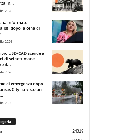
za in...
ile 2026
t ha informato i
alisti dopo la cena di
a
ile 2026
mbio USD/CAD scende ai
i di sei settimane
e il...
ile 2026
rme di emergenza dopo
ansas City ha visto un
..
ile 2026
egoria
24319
ia