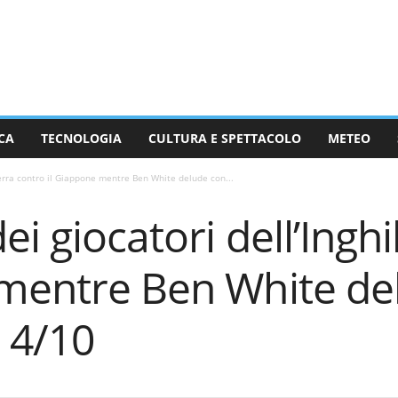
CA
TECNOLOGIA
CULTURA E SPETTACOLO
METEO
lterra contro il Giappone mentre Ben White delude con...
ei giocatori dell’Ingh
 mentre Ben White de
 4/10