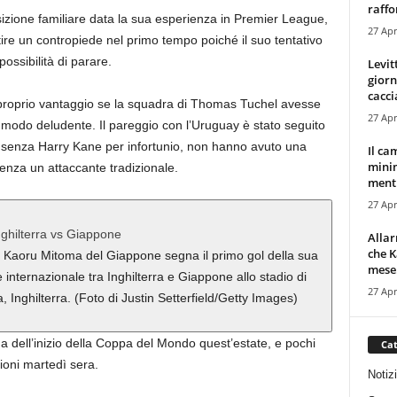
raffor
osizione familiare data la sua esperienza in Premier League,
27 Apr
ire un contropiede nel primo tempo poiché il suo tentativo
ossibilità di parare.
Levit
giorn
cacci
proprio vantaggio se la squadra di Thomas Tuchel avesse
27 Apr
 modo deludente. Il pareggio con l’Uruguay è stato seguito
a, senza Harry Kane per infortunio, non hanno avuto una
Il ca
minim
enza un attaccante tradizionale.
mentr
27 Apr
Alla
che K
ru Mitoma del Giappone segna il primo gol della sua
mese.
internazionale tra Inghilterra e Giappone allo stadio di
27 Apr
Inghilterra. (Foto di Justin Setterfield/Getty Images)
 dell’inizio della Coppa del Mondo quest’estate, e pochi
Cat
ioni martedì sera.
Notiz