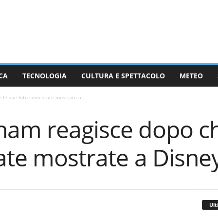
CA
TECNOLOGIA
CULTURA E SPETTACOLO
METEO
le sue foto sono state mostrate a...
ham reagisce dopo ch
ate mostrate a Disne
Ult