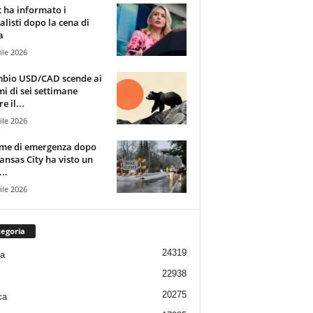
t ha informato i
alisti dopo la cena di
a
ile 2026
mbio USD/CAD scende ai
i di sei settimane
e il...
ile 2026
rme di emergenza dopo
ansas City ha visto un
..
ile 2026
egoria
24319
ia
22938
20275
ca