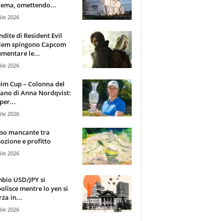
ema, omettendo...
ile 2026
ndite di Resident Evil
iem spingono Capcom
mentare le...
ile 2026
im Cup – Colonna del
ano di Anna Nordqvist:
per...
ile 2026
sso mancante tra
zione e profitto
ile 2026
mbio USD/JPY si
olisce mentre lo yen si
za in...
ile 2026