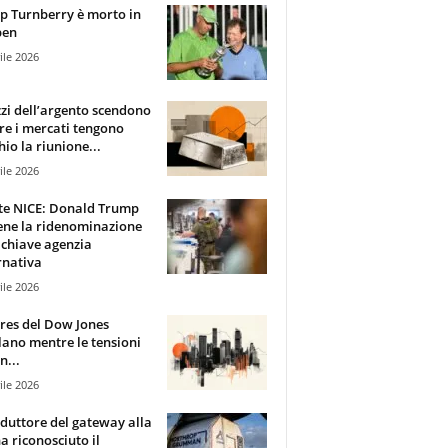
 Turnberry è morto in
pen
ile 2026
zzi dell’argento scendono
e i mercati tengono
hio la riunione...
ile 2026
te NICE: Donald Trump
ene la ridenominazione
 chiave agenzia
rnativa
ile 2026
ures del Dow Jones
lano mentre le tensioni
n...
ile 2026
oduttore del gateway alla
ha riconosciuto il