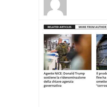
RELATED ARTICLES
MORE FROM AUTHOR
Agente NICE: Donald Trump
Il prod
sostiene la ridenominazione
fine ha
della chiave agenzia
omette
governativa
“corros