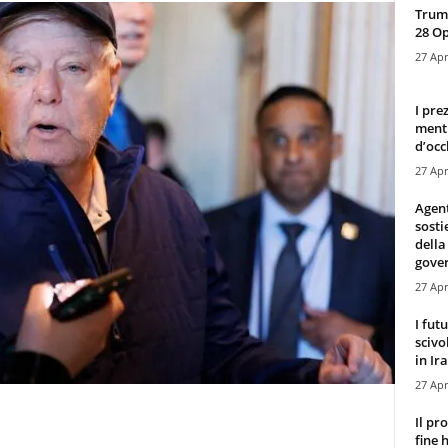
Trump
28 O
27 Apr
I pre
mentr
d’occ
27 Apr
Agen
sosti
della
gove
27 Apr
I fut
scivo
in Ira
27 Apr
Il pr
fine 