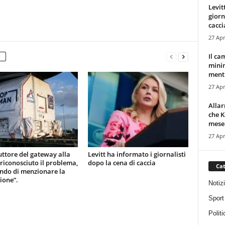
Levit
giorn
cacci
27 Apr
Il ca
minim
mentr
27 Apr
Alla
che K
mese.
27 Apr
uttore del gateway alla
Levitt ha informato i giornalisti
 riconosciuto il problema,
dopo la cena di caccia
Cat
ndo di menzionare la
ione”.
Notiz
Sport
Politi