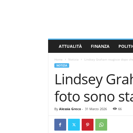
M
a
s
s
a
C
a
ATTUALITÀ
FINANZA
POLITI
r
r
Home
Notizia
Lindsey Graham reagisce dopo che 
a
NOTIZIA
r
Lindsey Gra
a
N
e
foto sono st
w
s
By
Alessia Greco
-
31 Marzo 2026
66