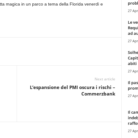
probl
ta magica in un parco a tema della Florida venerdì e
27 Apr
Le ve
Requ
ad au
27 Apr
Solhe
Capit
abiti 
27 Apr
Next article
Il pa
L’espansione del PMI oscura i rischi –
promo
Commerzbank
27 Apr
Il ca
indeb
raffor
27 Apr