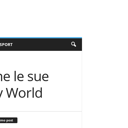
SPORT
e le sue
y World
imo post